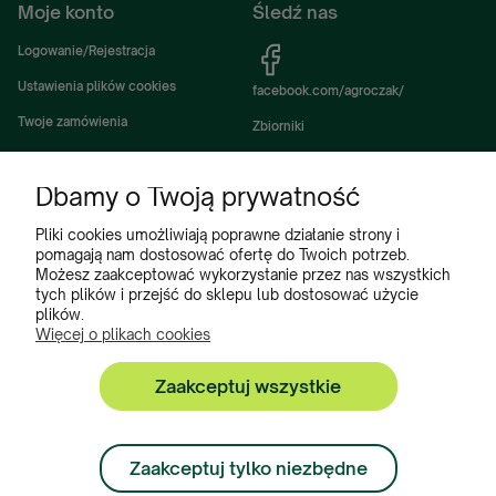
Moje konto
Śledź nas
Logowanie/Rejestracja
Ustawienia plików cookies
facebook.com/agroczak/
Twoje zamówienia
Zbiorniki
Ustawienia konta
Zbiorniki Sibuso
Dbamy o Twoją prywatność
Ulubione
Akcesoria i wyposażenie zbiorników
Zbiorniki na deszczówkę
Pliki cookies umożliwiają poprawne działanie strony i
pomagają nam dostosować ofertę do Twoich potrzeb.
Częsci do maszyn rolniczych
Możesz zaakceptować wykorzystanie przez nas wszystkich
tych plików i przejść do sklepu lub dostosować użycie
Części do ciągników
plików.
Więcej o plikach cookies
Zaakceptuj wszystkie
Zbiorniki, Program Poleceń, Akcesoria do zbiorników:
+48 222 508 449
Zaakceptuj tylko niezbędne
Zamówienia: