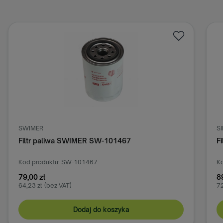
SWIMER
S
Filtr paliwa SWIMER SW-101467
F
Kod produktu: SW-101467
Ko
79,00 zł
8
64,23 zł
(bez VAT)
72
Dodaj do koszyka