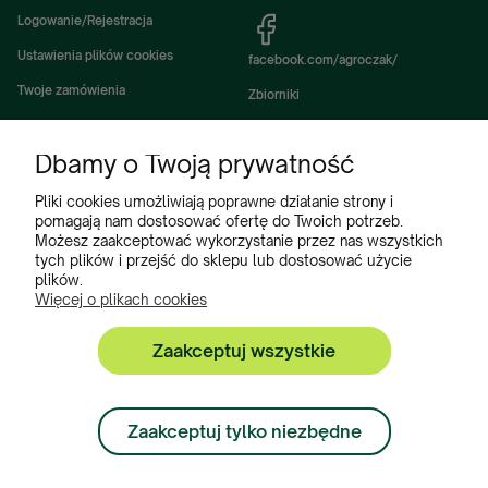
Logowanie/Rejestracja
Ustawienia plików cookies
facebook.com/agroczak/
Twoje zamówienia
Zbiorniki
Ustawienia konta
Zbiorniki Sibuso
Dbamy o Twoją prywatność
Ulubione
Akcesoria i wyposażenie zbiorników
Zbiorniki na deszczówkę
Pliki cookies umożliwiają poprawne działanie strony i
pomagają nam dostosować ofertę do Twoich potrzeb.
Częsci do maszyn rolniczych
Możesz zaakceptować wykorzystanie przez nas wszystkich
tych plików i przejść do sklepu lub dostosować użycie
Części do ciągników
plików.
Więcej o plikach cookies
Zaakceptuj wszystkie
Zbiorniki, Program Poleceń, Akcesoria do zbiorników:
+48 222 508 449
Zaakceptuj tylko niezbędne
Zamówienia:
+ 48 534 900 634