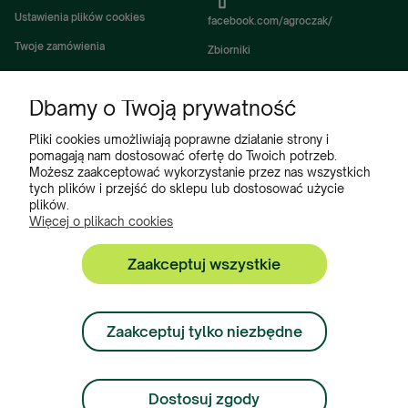
Ustawienia plików cookies
facebook.com/agroczak/
Twoje zamówienia
Zbiorniki
Ustawienia konta
Zbiorniki Sibuso
Dbamy o Twoją prywatność
Ulubione
Akcesoria i wyposażenie zbiorników
Zbiorniki na deszczówkę
Pliki cookies umożliwiają poprawne działanie strony i
pomagają nam dostosować ofertę do Twoich potrzeb.
Częsci do maszyn rolniczych
Możesz zaakceptować wykorzystanie przez nas wszystkich
tych plików i przejść do sklepu lub dostosować użycie
Części do ciągników
plików.
Więcej o plikach cookies
Zaakceptuj wszystkie
Zbiorniki, Program Poleceń, Akcesoria do zbiorników:
+48 222 508 449
Zaakceptuj tylko niezbędne
Zamówienia:
+ 48 534 900 634
Dostosuj zgody