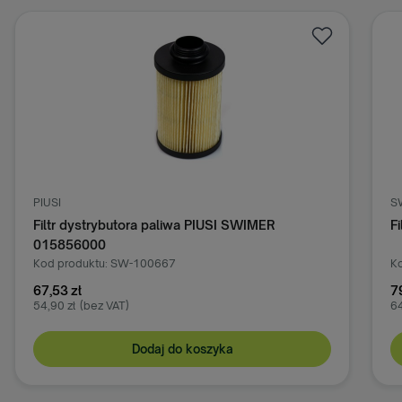
SWIMER
paliwa PIUSI SWIMER
Filtr paliwa SWIMER SW-1
667
Kod produktu: SW-101467
79,00 zł
64,23 zł
(bez VAT)
j do koszyka
Dodaj do ko