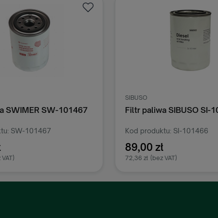
Kramp
iwa SIBUSO SI-101466
Hak sprężynowy do gum
Ekspander, Ø 8 mm
tu: SI-101466
1,50 zł
ł
1,22 zł
(bez VAT)
 VAT)
Dodaj do koszy
odaj do koszyka