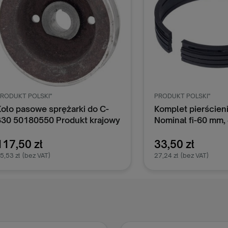
RODUKT POLSKI"
PRODUKT POLSKI"
Koło pasowe sprężarki do C-
Komplet pierścieni
330 50180550 Produkt krajowy
Nominał fi-60 mm, 
komplet, pasuje d
330, C-335; 50995
117,50 zł
33,50 zł
1334-00
5,53 zł
(bez VAT)
27,24 zł
(bez VAT)
Dodaj do koszyka
Dodaj do k