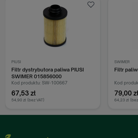
SWIMER
SIBUSO
Filtr paliwa SWIMER SW-101467
Filtr pal
Kod produktu: SW-101467
Kod produk
79,00 zł
89,00 z
64,23 zł
(bez VAT)
72,36 zł
(bez
Dodaj do koszyka
D