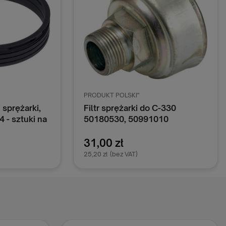
PRODUKT POLSKI"
 sprężarki,
Filtr sprężarki do C-330
4 - sztuki na
50180530, 50991010
o Ursus C-
002, K1-
31,00 zł
25,20 zł
(bez VAT)
oszyka
Dodaj do koszyka