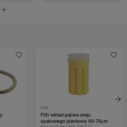
w zgodzie z fizjologią i ekonomią
żywienia. Skutecznie zabezpiecza
oszyka
Dodaj do koszyka
cielęta przed biegunkami. Oprócz
standardowych rozwiązań
prozdrowotnych posiada
dodatkowe zabezpieczenia w
postaci dodatku specjalnie
preparowanego siemienia lnianego
w odpowiedniej ilości. CALVAC 21 z
siemieniem lnianym jest doskonałej
jakości preparatem
mlekozastępczym, który całkowicie
zastępuje mleko już od 21 dnia
życia cielęcia.
GOK
y
Filtr wkład paliwa oleju
opałowego piankowy 50-70μm
Kod produktu: SW-100973