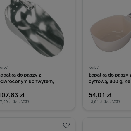
ię do lepszej przyszłej wydajności
wierzęcia, szczególnie w aspekcie
rodukcji mleka. Użycie butelki
apobiega marnotrawstwu paszy i
ptymalizuje jej wykorzystanie, co
est istotne w efektywnym
arządzaniu gospodarstwem
olnym.
erbl"
Kerbl"
Łopatka do paszy z
Łopatka do paszy 
odwróconym uchwytem,
cyfrową, 800 g, Ke
aluminium, 1250 g, Kerbl
107,63 zł
54,01 zł
7,50 zł
(bez VAT)
43,91 zł
(bez VAT)
Dodaj do koszyka
Dodaj do k