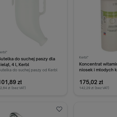
erbl"
Kerbl"
Butelka do suchej paszy dla
Koncentrat witami
ieląt, 4 l, Kerbl
niosek i młodych 
utelka do suchej paszy od Kerbl
o skuteczne narzędzie w żywieniu
1000 ml, Kerbl
ieląt. Opracowana specjalnie do
101,89 zł
175,02 zł
odawania suchej paszy cielętom
2,84 zł
(bez VAT)
142,29 zł
(bez VAT)
d 2. dnia życia aż do 3 miesiąca,
spomaga rozwój trawieńca.
Wyposażona w praktyczny
Dodaj do koszyka
Dodaj do k
moczek i trwały plastikowy
chwyt, butelka ta umożliwia
fektywne karmienie, przyczyniając