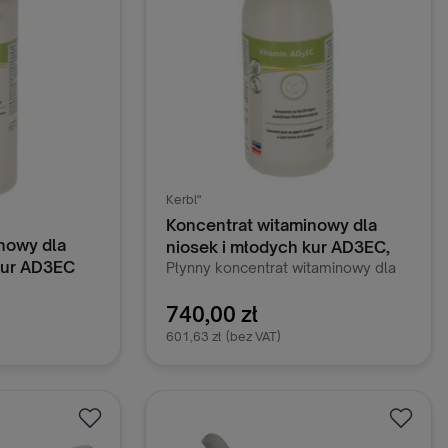
Kerbl"
Koncentrat witaminowy dla
nowy dla
niosek i młodych kur AD3EC,
kur AD3EC
500 ml, Kerbl
Płynny koncentrat witaminowy dla
niosek i młodych kur,
wspomagający przygotowanie rui i
740,00 zł
reprodukcję z wysoką zawartością
601,63 zł
(bez VAT)
witaminy D i A.
oszyka
Dodaj do koszyka