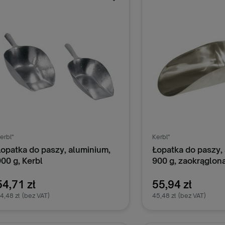
erbl"
Kerbl"
Łopatka do paszy, aluminium,
Łopatka do paszy,
00 g, Kerbl
900 g, zaokrąglona
54,71 zł
55,94 zł
4,48 zł
(bez VAT)
45,48 zł
(bez VAT)