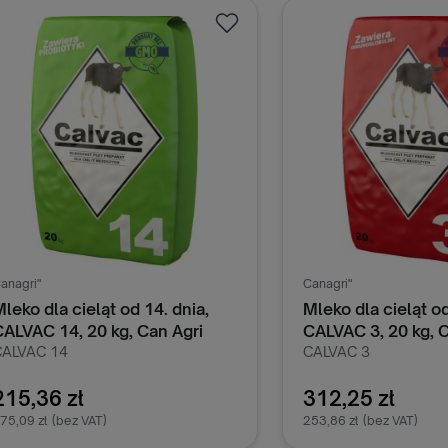
Dodaj do koszyka
Dodaj do k
anagri"
Canagri"
leko dla cieląt od 14. dnia,
Mleko dla cieląt od
CALVAC 14, 20 kg, Can Agri
CALVAC 3, 20 kg, C
CALVAC 14
CALVAC 3
reparat mlekozastępczy dla cieląt
pełnoporcjowy prepa
astępujący
mlekozastępczy
215,36 zł
312,25 zł
ałkowicie mleko krowie już po 2
75,09 zł
(bez VAT)
253,86 zł
(bez VAT)
ygodniu życia