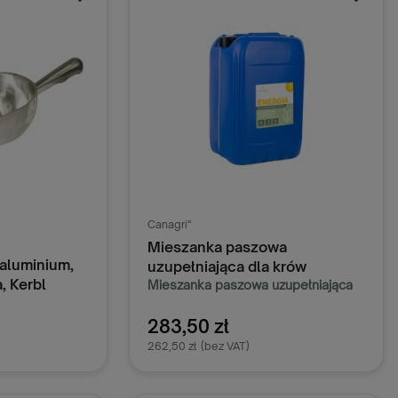
Canagri"
Mieszanka paszowa
 aluminium,
uzupełniająca dla krów
, Kerbl
Energia, 25 kg, Canagri
Mieszanka paszowa uzupełniająca
„Energia”
dla krów to suplement
zawierający glicerynę i glikol
283,50 zł
propylenowy jako łatwo
262,50 zł
(bez VAT)
przyswajalne źródła energii, które
skutecznie niwelują ujemny bilans
energetyczny u krów mlecznych.