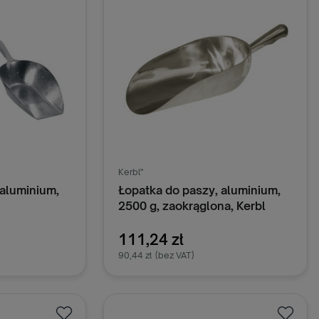
Kerbl"
 aluminium,
Łopatka do paszy, aluminium,
2500 g, zaokrąglona, Kerbl
111,24 zł
90,44 zł
(bez VAT)
oszyka
Dodaj do koszyka