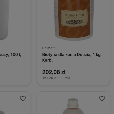
Delizia®"
ały, 100 l,
Biotyna dla konia Delizia, 1 kg,
Kerbl
202,08 zł
164,29 zł
(bez VAT)
oszyka
Dodaj do koszyka