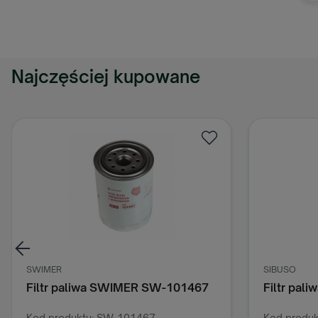
c
z
p
t
Najczęściej kupowane
s
p
p
SWIMER
SIBUSO
Filtr paliwa SWIMER SW-101467
Filtr pal
Kod produktu: SW-101467
Kod produk