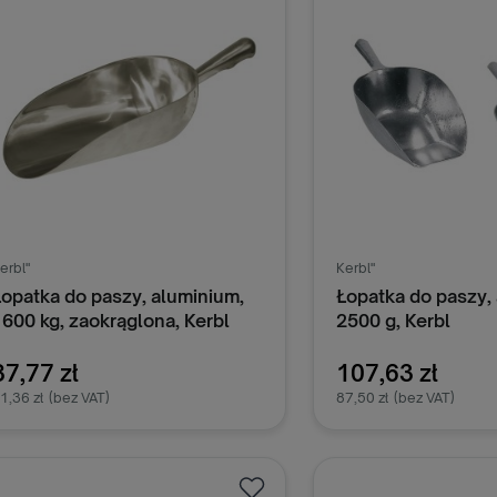
erbl"
Kerbl"
Łopatka do paszy, aluminium,
Łopatka do paszy,
1600 kg, zaokrąglona, Kerbl
2500 g, Kerbl
87,77 zł
107,63 zł
1,36 zł
(bez VAT)
87,50 zł
(bez VAT)
Dodaj do koszyka
Dodaj do k