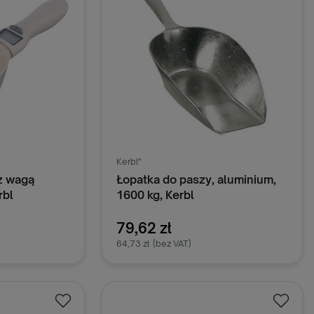
Kerbl"
z wagą
Łopatka do paszy, aluminium,
rbl
1600 kg, Kerbl
79,62 zł
64,73 zł
(bez VAT)
oszyka
Dodaj do koszyka