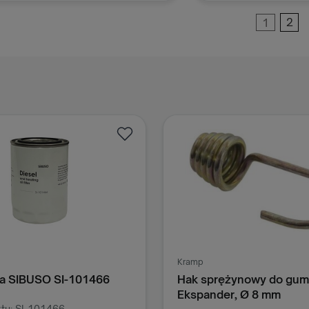
ielęcia. Wszystkie składniki
pokarmowe w nim
1
2
Dodaj do koszyka
Dodaj do k
awarte są starannie dobrane, a
oziomy białka,
łuszczu, witamin oraz mikro- i
makroelementów
ą tak zbilansowane, aby w pełni
okryć potrzeby
okarmowe rosnącego cielęcia.
Kramp
iwa SIBUSO SI-101466
Hak sprężynowy do gum
Ekspander, Ø 8 mm
tu: SI-101466