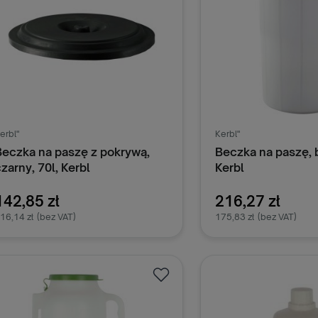
erbl"
Kerbl"
Beczka na paszę z pokrywą,
Beczka na paszę, bi
zarny, 70l, Kerbl
Kerbl
142,85 zł
216,27 zł
16,14 zł
(bez VAT)
175,83 zł
(bez VAT)
Dodaj do koszyka
Dodaj do k