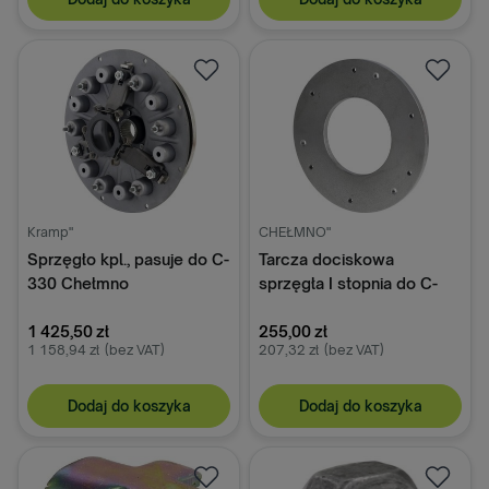
Kramp"
CHEŁMNO"
Sprzęgło kpl., pasuje do C-
Tarcza dociskowa
330 Chełmno
sprzęgła I stopnia do C-
328/C-330 50010021
1 425,50 zł
255,00 zł
1 158,94 zł
(bez VAT)
207,32 zł
(bez VAT)
Dodaj do koszyka
Dodaj do koszyka