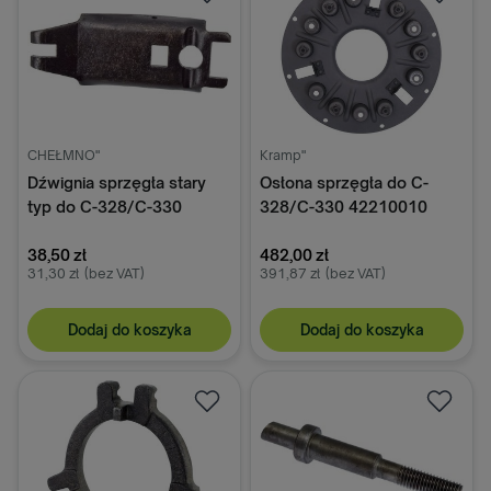
CHEŁMNO"
Kramp"
Dźwignia sprzęgła stary
Osłona sprzęgła do C-
typ do C-328/C-330
328/C-330 42210010
50010050
38,50 zł
482,00 zł
31,30 zł
(bez VAT)
391,87 zł
(bez VAT)
Dodaj do koszyka
Dodaj do koszyka