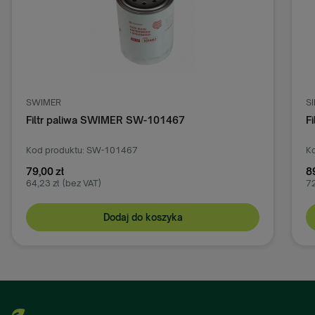
SWIMER
S
Filtr paliwa SWIMER SW-101467
F
Kod produktu: SW-101467
Ko
79,00 zł
8
64,23 zł
(bez VAT)
72
Dodaj do koszyka