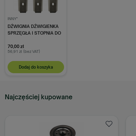
INNY"
DŹWIGNIA DŹWIGIENKA
SPRZĘGŁA I STOPNIA DO
URSUS C-330 C-360
zestaw 3 sztuk
70,00 zł
56,91 zł
(bez VAT)
Dodaj do koszyka
Najczęściej kupowane