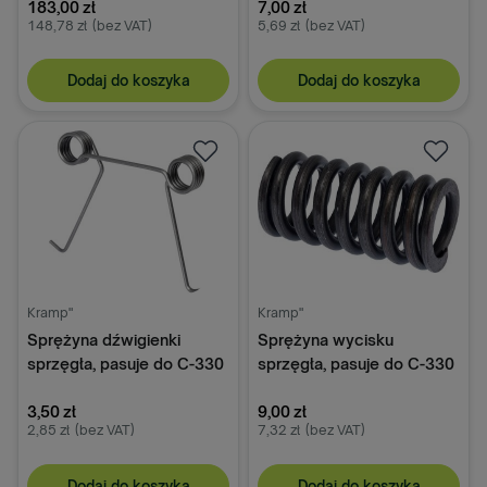
Produkt krajowy
183,00 zł
7,00 zł
148,78 zł
(bez VAT)
5,69 zł
(bez VAT)
Dodaj do koszyka
Dodaj do koszyka
Kramp"
Kramp"
Sprężyna dźwigienki
Sprężyna wycisku
sprzęgła, pasuje do C-330
sprzęgła, pasuje do C-330
3,50 zł
9,00 zł
2,85 zł
(bez VAT)
7,32 zł
(bez VAT)
Dodaj do koszyka
Dodaj do koszyka