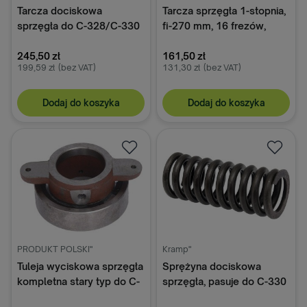
Tarcza dociskowa
Tarcza sprzęgła 1-stopnia,
sprzęgła do C-328/C-330
fi-270 mm, 16 frezów,
50010010 PRDOUKT
pasuje do Ursus C-330;
POLSKI
245,50 zł
42212090 Chełmno
161,50 zł
199,59 zł
(bez VAT)
131,30 zł
(bez VAT)
Dodaj do koszyka
Dodaj do koszyka
PRODUKT POLSKI"
Kramp"
Tuleja wyciskowa sprzęgła
Sprężyna dociskowa
kompletna stary typ do C-
sprzęgła, pasuje do C-330
328/C-330 42210020