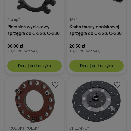
Kramp"
IMP"
Pierścień wyciskowy
Śruba tarczy dociskowej
sprzęgła do C-328/C-330
sprzęgła do C-328/C-330
50010100
50010031
36,00 zł
20,50 zł
29,27 zł
(bez VAT)
16,67 zł
(bez VAT)
Dodaj do koszyka
Dodaj do koszyka
PRODUKT POLSKI"
CHEŁMNO"