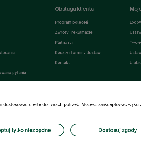
Obsługa klienta
Moje
Program poleceń
Logow
Zwroty i reklamacje
Ustaw
Płatności
Twoje
olecania
Koszty i terminy dostaw
Ustaw
Kontakt
Ulubi
awane pytania
nam dostosować ofertę do Twoich potrzeb. Możesz zaakceptować wykorzy
+48 222 508 449
cesoria do zbiorników:
Zamów
ptuj tylko niezbędne
Dostosuj zgody