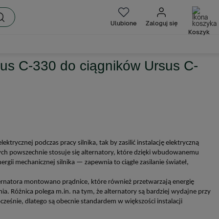
Ulubione
Zaloguj się
Koszyk
rsus C-330 do ciągników Ursus C-
ektrycznej podczas pracy silnika, tak by zasilić instalację elektryczną
ych powszechnie stosuje się alternatory, które dzięki wbudowanemu
rgii mechanicznej silnika — zapewnia to ciągłe zasilanie świateł,
ternatora montowano prądnice, które również przetwarzają energię
ia. Różnica polega m.in. na tym, że alternatory są bardziej wydajne przy
nocześnie, dlatego są obecnie standardem w większości instalacji