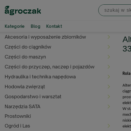
Kategorie
Blog
Kontakt
Akcesoria i wyposażenie zbiorników
Al
Części do ciągników
3
Części do maszyn
Części do przyczep, naczep i pojazdów
Rola
Hydraulika i technika napędowa
Alte
Hodowla zwięrząt
ciąg
Gospodarstwo i warsztat
pros
elekt
Narzędzia SATA
W st
mech
Prostowniki
nisk
Ogród i Las
elek