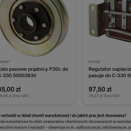
ramp"
Kramp"
Koło pasowe prądnicy P20c do
Regulator napięci
C-330 50003830
pasuje do C-330 
35,00 zł
97,50 zł
8,46 zł
(bez VAT)
79,27 zł
(bez VAT)
Dodaj do koszyka
Dodaj do k
o wchodzi w skład chemii warsztatowej i do jakich prac jest stosowana?
ia warsztatowa to zbiór preparatów chemicznych stosowanych w warsztatac
erzchni maszyn i narzędzi – obejmuje m.in. odtłuszczacze, odrdzewiacze, pr