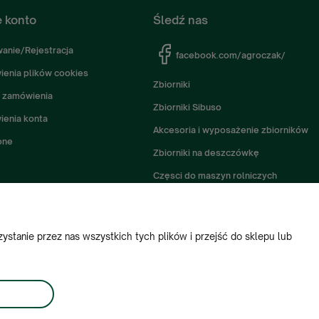
 konto
Śledź nas
anie/Rejestracja
facebook.com/agroczak/
ienia plików cookies
Zbiorniki
 zamówienia
Zbiorniki Sibuso
ienia konta
Akcesoria i wyposażenie zbiorników
one
Zbiorniki na deszczówkę
Częsci do maszyn rolniczych
Części do ciągników
stanie przez nas wszystkich tych plików i przejść do sklepu lub
+ 48 534 900 634
ienia: