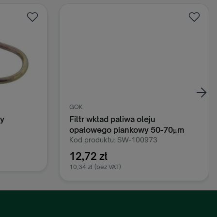
GOK
y
Filtr wkład paliwa oleju
opałowego piankowy 50-70μm
GOK
Kod produktu: SW-100973
12,72 zł
10,34 zł
(bez VAT)
ka
Dodaj do koszyka