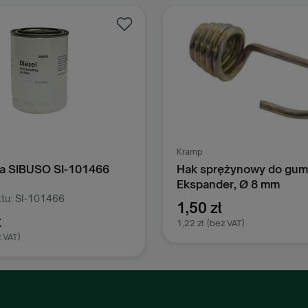
Kramp
iwa SIBUSO SI-101466
Hak sprężynowy do gum
Ekspander, Ø 8 mm
tu: SI-101466
1,50 zł
ł
1,22 zł
(bez VAT)
 VAT)
Dodaj do koszy
odaj do koszyka