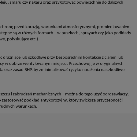
leju, smaru czy nagaru oraz przygotować powierzchnie do dalszych
łą ochronę przed korozją, warunkami atmosferycznymi, promieniowaniem
Dostępne są w różnych formach – w puszkach, sprayach czy jako podkłady
e, połyskujące etc.).
yć drażniące lub szkodliwe przy bezpośrednim kontakcie z ciałem lub
acy w dobrze wentylowanym miejscu. Przechowuj je w oryginalnych
centa oraz zasad BHP, by zminimalizować ryzyko narażenia na szkodliwe
tłuszczu i zabrudzeń mechanicznych – można do tego użyć odrdzewiaczy,
o zastosować podkład antykorozyjny, który zwiększa przyczepność i
 trudnych warunkach.