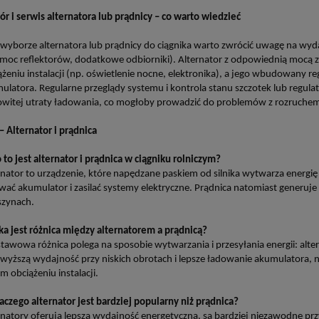
r i serwis alternatora lub prądnicy – co warto wiedzieć
 wyborze alternatora lub prądnicy do ciągnika warto zwrócić uwagę na wydaj
 moc reflektorów, dodatkowe odbiorniki). Alternator z odpowiednią mocą
ążeniu instalacji (np. oświetlenie nocne, elektronika), a jego wbudowany 
ulatora. Regularne przeglądy systemu i kontrola stanu szczotek lub regul
owitej utraty ładowania, co mogłoby prowadzić do problemów z rozruchem
– Alternator i prądnica
o to jest alternator i prądnica w ciągniku rolniczym?
rnator to urządzenie, które napędzane paskiem od silnika wytwarza energię 
wać akumulator i zasilać systemy elektryczne. Prądnica natomiast generuje
szynach.
aka jest różnica między alternatorem a prądnicą?
tawowa różnica polega na sposobie wytwarzania i przesyłania energii: alt
 wyższą wydajność przy niskich obrotach i lepsze ładowanie akumulatora, n
m obciążeniu instalacji.
laczego alternator jest bardziej popularny niż prądnica?
rnatory oferują lepszą wydajność energetyczną, są bardziej niezawodne prz