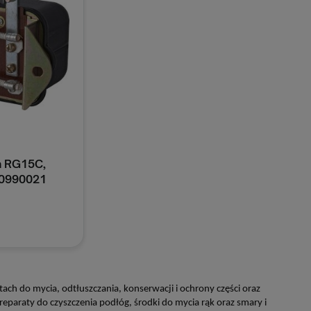
a RG15C,
50990021
oszyka
h do mycia, odtłuszczania, konserwacji i ochrony części oraz
eparaty do czyszczenia podłóg, środki do mycia rąk oraz smary i