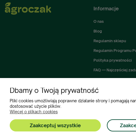
Informacje
O nas
Blog
Regulamin sklepu
Regulamin Programu P
Polityka prywatności
FAQ — Najczęściej zad
Dbamy o Twoją prywatność
Pliki cookies umożliwiają poprawne działanie strony i pomagają 
dostosować użycie plików.
Więcej o plikach cookies
Zbiorniki, Program Poleceń, Ak
Zaakceptuj wszystkie
Zaakce