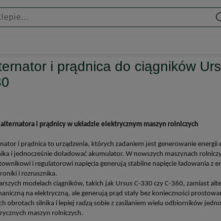
ternator i prądnica do ciągników U
30
 alternatora i prądnicy w układzie elektrycznym maszyn rolniczych
rnator i prądnica to urządzenia, których zadaniem jest generowanie energii el
nika i jednocześnie doładować akumulator. W nowszych maszynach rolnicz
townikowi i regulatorowi napięcia generują stabilne napięcie ładowania z ene
roniki i rozrusznika.
arszych modelach ciągników, takich jak Ursus C-330 czy C-360, zamiast al
aniczną na elektryczną, ale generują prąd stały bez konieczności prostowan
ich obrotach silnika i lepiej radzą sobie z zasilaniem wielu odbiorników jed
trycznych maszyn rolniczych.