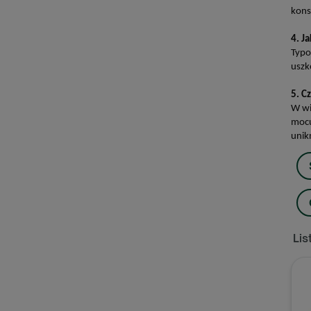
kons
4. J
Typo
uszk
5. C
W wi
mocu
unik
Lis