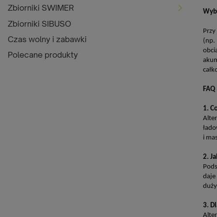
Zbiorniki SWIMER
Wybó
Zbiorniki SIBUSO
Przy
Czas wolny i zabawki
(np.
obci
Polecane produkty
akum
całk
FAQ 
1. C
Alte
łado
i ma
2. J
Pods
daje
duży
3. D
Alte