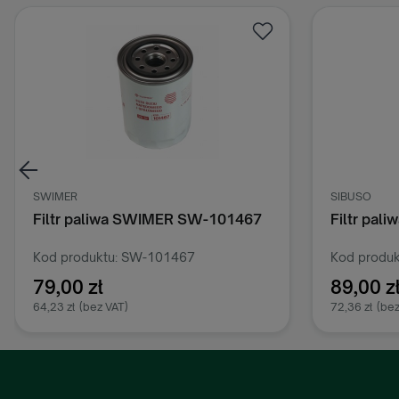
SWIMER
SIBUSO
Filtr paliwa SWIMER SW-101467
Filtr pal
Kod produktu: SW-101467
Kod produk
79,00 zł
89,00 z
64,23 zł
(bez VAT)
72,36 zł
(bez
Dodaj do koszyka
D