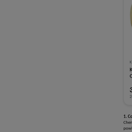
K
2
1. C
Chem
powi