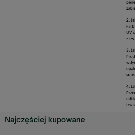
pene
zabi
2. J
Farb
UV o
– i 
3. J
Prod
wdyc
opak
subs
4. J
Prze
odtł
trwa
Najczęściej kupowane