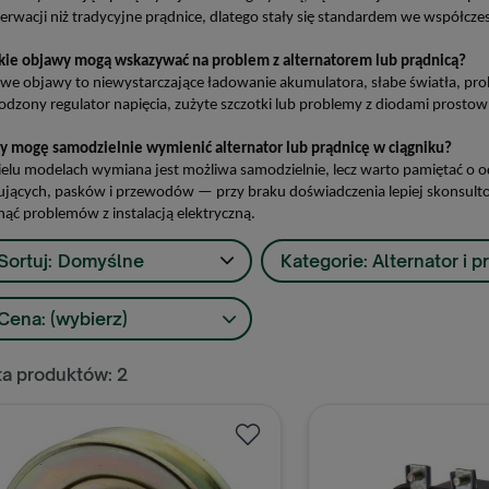
erwacji niż tradycyjne prądnice, dlatego stały się standardem we współcz
akie objawy mogą wskazywać na problem z alternatorem lub prądnicą?
we objawy to niewystarczające ładowanie akumulatora, słabe światła, pro
odzony regulator napięcia, zużyte szczotki lub problemy z diodami prostow
zy mogę samodzielnie wymienić alternator lub prądnicę w ciągniku?
elu modelach wymiana jest możliwa samodzielnie, lecz warto pamiętać o
jących, pasków i przewodów — przy braku doświadczenia lepiej skonsult
nąć problemów z instalacją elektryczną.
Sortuj:
Domyślne
Kategorie: Alternator i pr
Cena: (wybierz)
ta produktów: 2