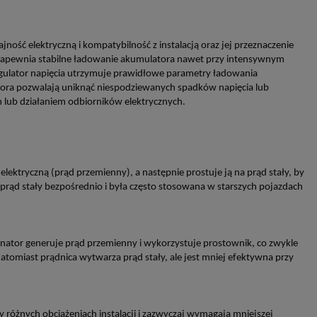
ność elektryczną i kompatybilność z instalacją oraz jej przeznaczenie
 zapewnia stabilne ładowanie akumulatora nawet przy intensywnym
regulator napięcia utrzymuje prawidłowe parametry ładowania
atora pozwalają uniknąć niespodziewanych spadków napięcia lub
 lub działaniem odbiorników elektrycznych.
elektryczną (prąd przemienny), a następnie prostuje ją na prąd stały, by
 prąd stały bezpośrednio i była często stosowana w starszych pojazdach
ernator generuje prąd przemienny i wykorzystuje prostownik, co zwykle
atomiast prądnica wytwarza prąd stały, ale jest mniej efektywna przy
y różnych obciążeniach instalacji i zazwyczaj wymagają mniejszej