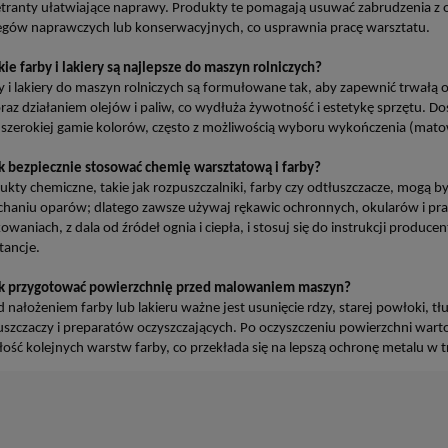
tranty ułatwiające naprawy. Produkty te pomagają usuwać zabrudzenia z o
egów naprawczych lub konserwacyjnych, co usprawnia pracę warsztatu.
akie farby i lakiery są najlepsze do maszyn rolniczych?
y i lakiery do maszyn rolniczych są formułowane tak, aby zapewnić trwa
raz działaniem olejów i paliw, co wydłuża żywotność i estetykę sprzętu. 
w szerokiej gamie kolorów, często z możliwością wyboru wykończenia (matow
ak bezpiecznie stosować chemię warsztatową i farby?
ukty chemiczne, takie jak rozpuszczalniki, farby czy odtłuszczacze, mogą b
haniu oparów; dlatego zawsze używaj rękawic ochronnych, okularów i pr
owaniach, z dala od źródeł ognia i ciepła, i stosuj się do instrukcji produ
tancje.
ak przygotować powierzchnię przed malowaniem maszyn?
d nałożeniem farby lub lakieru ważne jest usunięcie rdzy, starej powłoki, 
uszczaczy i preparatów oczyszczających. Po oczyszczeniu powierzchni wart
łość kolejnych warstw farby, co przekłada się na lepszą ochronę metalu w