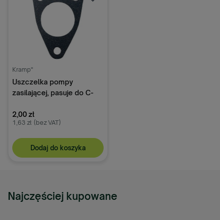
Kramp"
Uszczelka pompy
zasilającej, pasuje do C-
330 C-360 P214800
2,00 zł
1,63 zł
(bez VAT)
Dodaj do koszyka
Najczęściej kupowane