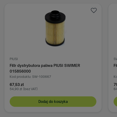
SWIMER
Filtr paliwa SWIMER SW-101467
Kod produktu: SW-101467
79,00 zł
64,23 zł
(bez VAT)
Dodaj do koszyka