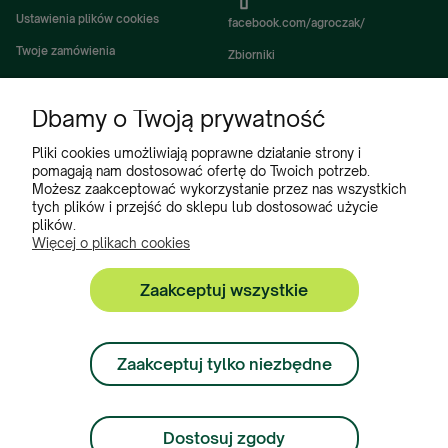
Ustawienia plików cookies
facebook.com/agroczak/
Twoje zamówienia
Zbiorniki
Ustawienia konta
Zbiorniki Sibuso
Dbamy o Twoją prywatność
Ulubione
Akcesoria i wyposażenie zbiorników
Zbiorniki na deszczówkę
Pliki cookies umożliwiają poprawne działanie strony i
pomagają nam dostosować ofertę do Twoich potrzeb.
Częsci do maszyn rolniczych
Możesz zaakceptować wykorzystanie przez nas wszystkich
tych plików i przejść do sklepu lub dostosować użycie
Części do ciągników
plików.
Więcej o plikach cookies
Zaakceptuj wszystkie
Zbiorniki, Program Poleceń, Akcesoria do zbiorników:
+48 222 508 449
Zaakceptuj tylko niezbędne
Zamówienia:
+ 48 534 900 634
Dostosuj zgody