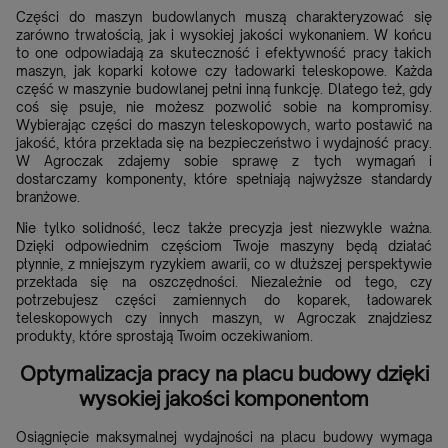
Części do maszyn budowlanych muszą charakteryzować się
zarówno trwałością, jak i wysokiej jakości wykonaniem. W końcu
to one odpowiadają za skuteczność i efektywność pracy takich
maszyn, jak koparki kołowe czy ładowarki teleskopowe. Każda
część w maszynie budowlanej pełni inną funkcję. Dlatego też, gdy
coś się psuje, nie możesz pozwolić sobie na kompromisy.
Wybierając części do maszyn teleskopowych, warto postawić na
jakość, która przekłada się na bezpieczeństwo i wydajność pracy.
W Agroczak zdajemy sobie sprawę z tych wymagań i
dostarczamy komponenty, które spełniają najwyższe standardy
branżowe.
Nie tylko solidność, lecz także precyzja jest niezwykle ważna.
Dzięki odpowiednim częściom Twoje maszyny będą działać
płynnie, z mniejszym ryzykiem awarii, co w dłuższej perspektywie
przekłada się na oszczędności. Niezależnie od tego, czy
potrzebujesz części zamiennych do koparek, ładowarek
teleskopowych czy innych maszyn, w Agroczak znajdziesz
produkty, które sprostają Twoim oczekiwaniom.
Optymalizacja pracy na placu budowy dzięki
wysokiej jakości komponentom
Osiągnięcie maksymalnej wydajności na placu budowy wymaga