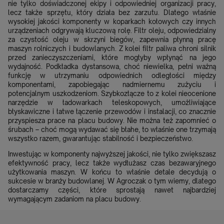
nie tylko doświadczonej ekipy i odpowiedniej organizacji pracy,
lecz także sprzętu, który działa bez zarzutu. Dlatego właśnie
wysokiej jakości komponenty w koparkach kołowych czy innych
urządzeniach odgrywają kluczową rolę. Filtr oleju, odpowiedzialny
za czystość oleju w skrzyni biegów, zapewnia płynną pracę
maszyn rolniczych i budowlanych. Z kolei filtr paliwa chroni silnik
przed zanieczyszczeniami, które mogłyby wpłynąć na jego
wydajność. Podkładka dystansowa, choć niewielka, pełni ważną
funkcję w utrzymaniu odpowiednich odległości między
komponentami, zapobiegając nadmiernemu zużyciu i
potencjalnym uszkodzeniom. Szybkozłącze to z kolei nieocenione
narzędzie w ładowarkach teleskopowych, umożliwiające
błyskawiczne i łatwe łączenie przewodów i instalacji, co znacznie
przyspiesza prace na placu budowy. Nie można też zapomnieć o
śrubach – choć mogą wydawać się błahe, to właśnie one trzymają
wszystko razem, gwarantując stabilność i bezpieczeństwo.
Inwestując w komponenty najwyższej jakości, nie tylko zwiększasz
efektywność pracy, lecz także wydłużasz czas bezawaryjnego
użytkowania maszyn. W końcu to właśnie detale decydują o
sukcesie w branży budowlanej. W Agroczak o tym wiemy, dlatego
dostarczamy części, które sprostają nawet najbardziej
wymagającym zadaniom na placu budowy.