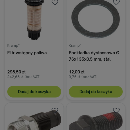
Kramp"
Kramp"
Filtr wstępny paliwa
Podkładka dystansowa Ø
76x135x0.5 mm, stal
298,50 zł
12,00 zł
242,68 zł
(bez VAT)
9,76 zł
(bez VAT)
Dodaj do koszyka
Dodaj do koszyka