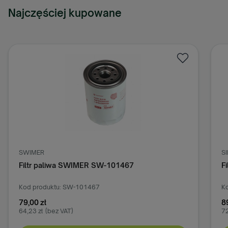
Najczęściej kupowane
SWIMER
S
Filtr paliwa SWIMER SW-101467
F
Kod produktu: SW-101467
Ko
79,00 zł
8
64,23 zł
(bez VAT)
72