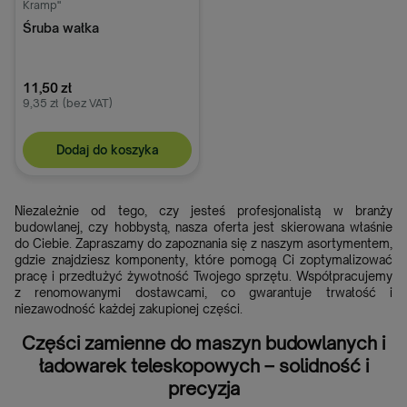
Kramp"
Śruba wałka
11,50 zł
9,35 zł
(bez VAT)
Dodaj do koszyka
Niezależnie od tego, czy jesteś profesjonalistą w branży
budowlanej, czy hobbystą, nasza oferta jest skierowana właśnie
do Ciebie. Zapraszamy do zapoznania się z naszym asortymentem,
gdzie znajdziesz komponenty, które pomogą Ci zoptymalizować
pracę i przedłużyć żywotność Twojego sprzętu. Współpracujemy
z renomowanymi dostawcami, co gwarantuje trwałość i
niezawodność każdej zakupionej części.
Części zamienne do maszyn budowlanych i
ładowarek teleskopowych – solidność i
precyzja