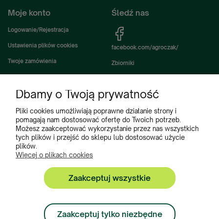
Moje konto
Śledź nas
Logowanie/Rejestracja
Ustawienia plików cookies
facebook.com/agroczak/
Twoje zamówienia
Zbiorniki
Ustawienia konta
Zbiorniki Sibuso
Dbamy o Twoją prywatność
Ulubione
Akcesoria i wyposażenie zbiorników
Zbiorniki na deszczówkę
Pliki cookies umożliwiają poprawne działanie strony i
pomagają nam dostosować ofertę do Twoich potrzeb.
Częsci do maszyn rolniczych
Możesz zaakceptować wykorzystanie przez nas wszystkich
tych plików i przejść do sklepu lub dostosować użycie
Części do ciągników
plików.
Więcej o plikach cookies
Zaakceptuj wszystkie
Zbiorniki, Program Poleceń, Akcesoria do zbiorników:
+48 222 508 449
Zaakceptuj tylko niezbędne