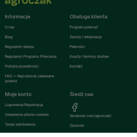
Informacje
Obsługa klienta
O nas
Program poleceń
Blog
Zwroty i reklamacje
Regulamin sklepu
Płatności
Regulamin Programu Polecania
Koszty i terminy dostaw
Polityka prywatności
Kontakt
FAQ — Najczęściej zadawane
pytania
Moje konto
Śledź nas
Logowanie/Rejestracja
Ustawienia plików cookies
facebook.com/agroczak/
Twoje zamówienia
Zbiorniki
Ustawienia konta
Zbiorniki Sibuso