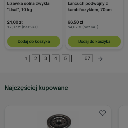
Lizawka solna zwykła
Łańcuch podwójny z
"Lisal", 10 kg
karabińczykiem, 70cm
21,00 zł
66,50 zł
17,07 zł
(bez VAT)
54,07 zł
(bez VAT)
Dodaj do koszyka
Dodaj do koszyka
1
2
3
4
5
...
67
Najczęściej kupowane