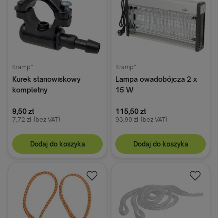
Kramp"
Kramp"
Kurek stanowiskowy
Lampa owadobójcza 2 x
kompletny
15 W
9,50 zł
115,50 zł
7,72 zł
(bez VAT)
93,90 zł
(bez VAT)
Dodaj do koszyka
Dodaj do koszyka