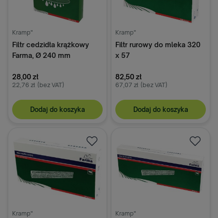
Kramp"
Kramp"
Filtr cedzidła krążkowy
Filtr rurowy do mleka 320
Farma, Ø 240 mm
x 57
28,00 zł
82,50 zł
22,76 zł
(bez VAT)
67,07 zł
(bez VAT)
Dodaj do koszyka
Dodaj do koszyka
Kramp"
Kramp"