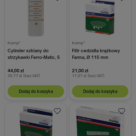
Kramp"
Kramp"
Cylinder szklany do
Filtr cedzidła krążkowy
strzykawki Ferro-Matic, 5
Farma, Ø 115 mm
ml
44,00 zł
21,00 zł
35,77 zł
(bez VAT)
17,07 zł
(bez VAT)
Dodaj do koszyka
Dodaj do koszyka