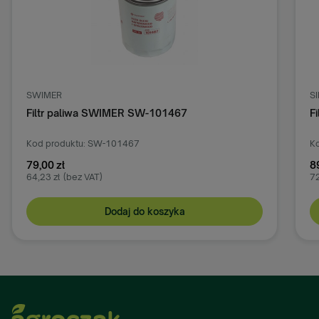
SWIMER
S
Filtr paliwa SWIMER SW-101467
F
Kod produktu: SW-101467
Ko
79,00 zł
8
64,23 zł
(bez VAT)
72
Dodaj do koszyka