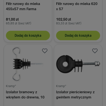
Filtr rurowy do mleka
Filtr rurowy do mleka 620
455x57 mm Farma
x 57
81,00 zł
102,50 zł
65,85 zł
(bez VAT)
83,33 zł
(bez VAT)
Dodaj do koszyka
Dodaj do koszyka
Kramp"
Kramp"
Izolator bramowy z
Izolator pierścieniowy z
wkrętem do drewna, 10
gwintem metrycznym
szt.
M6x30 mm 25 szt. AKO