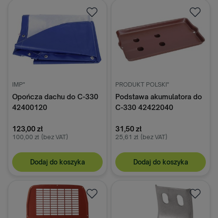
IMP"
PRODUKT POLSKI"
Opończa dachu do C-330
Podstawa akumulatora do
42400120
C-330 42422040
123,00 zł
31,50 zł
100,00 zł
(bez VAT)
25,61 zł
(bez VAT)
Dodaj do koszyka
Dodaj do koszyka