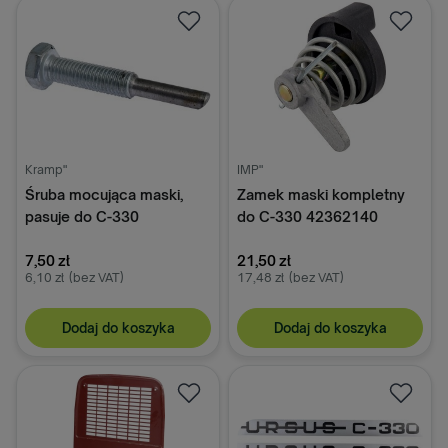
Kramp"
IMP"
Śruba mocująca maski,
Zamek maski kompletny
pasuje do C-330
do C-330 42362140
7,50 zł
21,50 zł
6,10 zł
(bez VAT)
17,48 zł
(bez VAT)
Dodaj do koszyka
Dodaj do koszyka