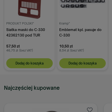
PRODUKT POLSKI"
Kramp"
Siatka maski do C-330
Emblemat kpl. pasuje do
42362130 pod TUR
C-330
57,50 zł
10,50 zł
46,75 zł
(bez VAT)
8,54 zł
(bez VAT)
Dodaj do koszyka
Dodaj do koszyka
Najczęściej kupowane