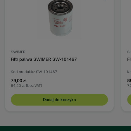
SWIMER
S
Filtr paliwa SWIMER SW-101467
F
Kod produktu: SW-101467
Ko
79,00 zł
8
64,23 zł
(bez VAT)
72
Dodaj do koszyka