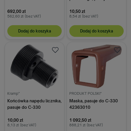
330, C-360
692,00 zł
10,50 zł
562,60 zł
(bez VAT)
8,54 zł
(bez VAT)
Dodaj do koszyka
Dodaj do koszyka
Kramp"
PRODUKT POLSKI"
Końcówka napędu licznika,
Maska, pasuje do C-330
pasuje do C-330
42363010
10,00 zł
1 092,50 zł
8,13 zł
(bez VAT)
888,21 zł
(bez VAT)