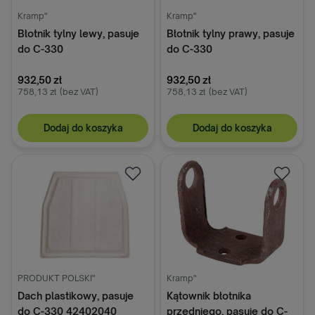
Kramp"
Kramp"
Błotnik tylny lewy, pasuje
Błotnik tylny prawy, pasuje
do C-330
do C-330
932,50 zł
932,50 zł
758,13 zł
(bez VAT)
758,13 zł
(bez VAT)
Dodaj do koszyka
Dodaj do koszyka
PRODUKT POLSKI"
Kramp"
Dach plastikowy, pasuje
Kątownik błotnika
do C-330 42402040
przedniego, pasuje do C-