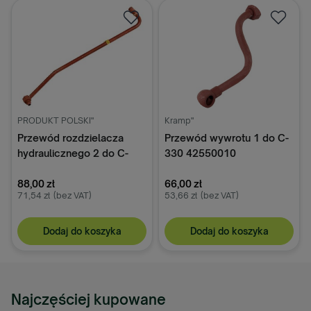
PRODUKT POLSKI"
Kramp"
Przewód rozdzielacza
Przewód wywrotu 1 do C-
hydraulicznego 2 do C-
330 42550010
330 42371611
88,00 zł
66,00 zł
71,54 zł
(bez VAT)
53,66 zł
(bez VAT)
Dodaj do koszyka
Dodaj do koszyka
Najczęściej kupowane