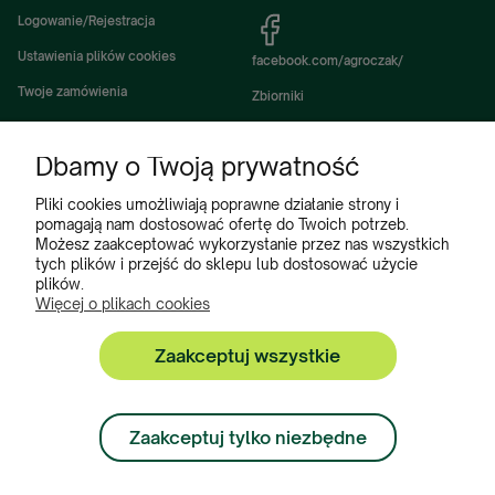
Logowanie/Rejestracja
Ustawienia plików cookies
facebook.com/agroczak/
Twoje zamówienia
Zbiorniki
Ustawienia konta
Zbiorniki Sibuso
Dbamy o Twoją prywatność
Ulubione
Akcesoria i wyposażenie zbiorników
Zbiorniki na deszczówkę
Pliki cookies umożliwiają poprawne działanie strony i
pomagają nam dostosować ofertę do Twoich potrzeb.
Częsci do maszyn rolniczych
Możesz zaakceptować wykorzystanie przez nas wszystkich
tych plików i przejść do sklepu lub dostosować użycie
Części do ciągników
plików.
Więcej o plikach cookies
Zaakceptuj wszystkie
Zbiorniki, Program Poleceń, Akcesoria do zbiorników:
+48 222 508 449
Zaakceptuj tylko niezbędne
Zamówienia:
+ 48 534 900 634