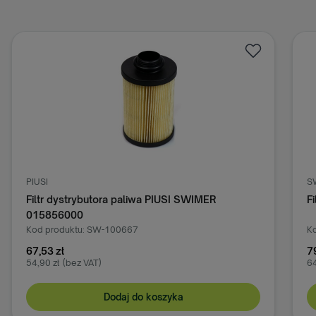
SWIMER
Filtr paliwa SWIMER SW-101467
Kod produktu: SW-101467
79,00 zł
64,23 zł
(bez VAT)
Dodaj do koszyka