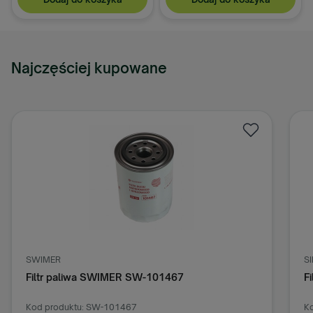
Najczęściej kupowane
SWIMER
S
Filtr paliwa SWIMER SW-101467
F
Kod produktu: SW-101467
Ko