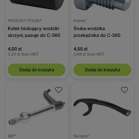
PRODUKT POLSKI"
Kramp"
Kołek blokujący wodziki
Śruba wodzika
skrzyni, pasuje do C-360
przekaźnika do C-360
50420520
50520130
4,00 zł
4,50 zł
3,25 zł
(bez VAT)
3,66 zł
(bez VAT)
Dodaj do koszyka
Dodaj do koszyka
IMP"
Skropol"