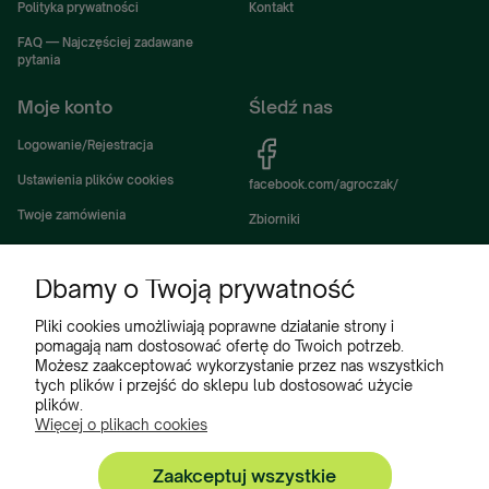
Polityka prywatności
Kontakt
FAQ — Najczęściej zadawane
pytania
Moje konto
Śledź nas
Logowanie/Rejestracja
Ustawienia plików cookies
facebook.com/agroczak/
Twoje zamówienia
Zbiorniki
Ustawienia konta
Zbiorniki Sibuso
Dbamy o Twoją prywatność
Ulubione
Akcesoria i wyposażenie zbiorników
Zbiorniki na deszczówkę
Pliki cookies umożliwiają poprawne działanie strony i
pomagają nam dostosować ofertę do Twoich potrzeb.
Częsci do maszyn rolniczych
Możesz zaakceptować wykorzystanie przez nas wszystkich
tych plików i przejść do sklepu lub dostosować użycie
Części do ciągników
plików.
Więcej o plikach cookies
Zaakceptuj wszystkie