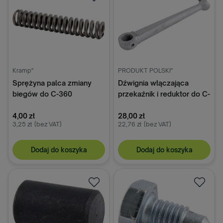
Kramp"
PRODUKT POLSKI"
Sprężyna palca zmiany
Dźwignia włączająca
biegów do C-360
przekaźnik i reduktor do C-
50520031
360 50520070
4,00 zł
28,00 zł
3,25 zł
(bez VAT)
22,76 zł
(bez VAT)
Dodaj do koszyka
Dodaj do koszyka