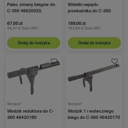
Palec zmiany biegów do
Widełki napędu
C-360 46620020,
przekaźnika do C-360
46420201
50420050
67,00 zł
189,00 zł
54,47 zł
(bez VAT)
153,66 zł
(bez VAT)
Dodaj do koszyka
Dodaj do koszyka
Skropol"
Skropol"
Wodzik reduktora do C-
Wodzik 1 i wstecznego
360 46420180
biegu do C-360 46420170