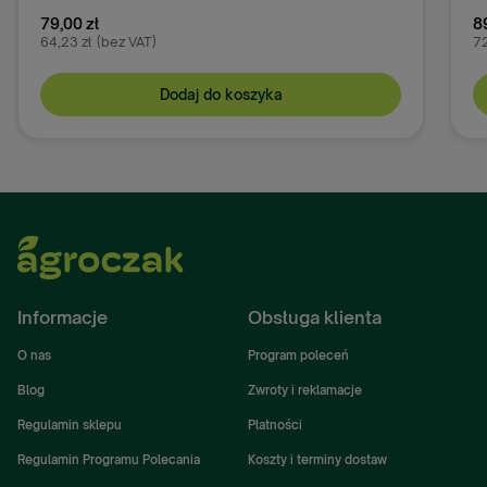
79,00 zł
8
64,23 zł
(bez VAT)
72
Dodaj do koszyka
Informacje
Obsługa klienta
O nas
Program poleceń
Blog
Zwroty i reklamacje
Regulamin sklepu
Płatności
Regulamin Programu Polecania
Koszty i terminy dostaw