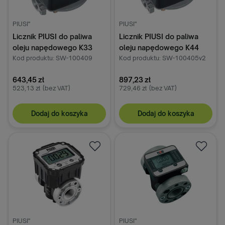
PIUSI"
PIUSI"
Licznik PIUSI do paliwa
Licznik PIUSI do paliwa
oleju napędowego K33
oleju napędowego K44
Kod produktu: SW-100409
Kod produktu: SW-100405v2
643,45 zł
897,23 zł
523,13 zł
(bez VAT)
729,46 zł
(bez VAT)
Dodaj do koszyka
Dodaj do koszyka
PIUSI"
PIUSI"