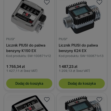
PIUSI"
PIUSI"
Licznik PIUSI do paliwa
Licznik PIUSI do paliwa
benzyny K150 EX
benzyny K24 EX
Kod produktu: SW-100871v12
Kod produktu: SW-100871v13
1 755,34 zł
1 487,23 zł
1 427,11 zł
(bez VAT)
1 209,13 zł
(bez VAT)
Dodaj do koszyka
Dodaj do koszyka