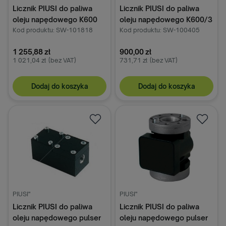
Licznik PIUSI do paliwa
Licznik PIUSI do paliwa
oleju napędowego K600
oleju napędowego K600/3
B/3
Kod produktu: SW-101818
Kod produktu: SW-100405
1 255,88 zł
900,00 zł
1 021,04 zł
(bez VAT)
731,71 zł
(bez VAT)
Dodaj do koszyka
Dodaj do koszyka
PIUSI"
PIUSI"
Licznik PIUSI do paliwa
Licznik PIUSI do paliwa
oleju napędowego pulser
oleju napędowego pulser