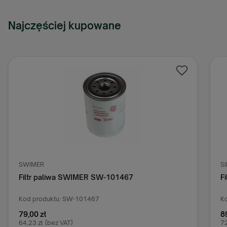
Najczęściej kupowane
SWIMER
S
Filtr paliwa SWIMER SW-101467
F
Kod produktu: SW-101467
Ko
79,00 zł
8
64,23 zł
(bez VAT)
72