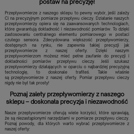
postaw na precyzję!
Przepływomierze z naszego sklepu to pewny wybór, jeśli zależy
Ci na precyzyjnym pomiarze przepływu cieczy. Działanie naszych
przepływomierzy opiera się na zaawansowanych technologiach,
które gwarantują dokładność i niezawodność pomiarów. To dzięki
zastosowaniu centralnego elementu pomiarowego w postaci
czułego sensora. Zdecydowana większość przepływomierzy,
dostępnych na rynku, nie zapewnia takiej precyzji jak
przepływomierze z naszej oferty. Dzięki naszym
przepływomierzom możesz mieć pełne zaufanie do precyzji i
dokładności pomiarów przepływu cieczy. Jeśli szukasz
przepływomierzy działających w oparciu o najbardziej precyzyjną
technologię, to doskonale trafiłeś. Takie właśnie
są przepływomierze z naszej oferty. Pomiar przepływu cieczy
nigdy nie był tak prosty!
Poznaj zalety przepływomierzy z naszego
sklepu – doskonała precyzja i niezawodność
Nasze przepływomierze oferują wiele korzyści, które sprawiają,
że są niezastąpionymi narzędziami w pomiarze przepływu cieczy.
Poznaj powody, dla których warto wybrać przepływomierze z
naszej oferty: