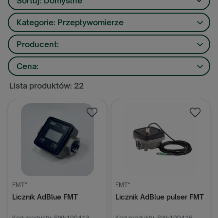
Sortuj:
Domyślne
Kategorie: Przepływomierze
Producent:
Cena:
Lista produktów: 22
FMT"
FMT"
Licznik AdBlue FMT
Licznik AdBlue pulser FMT
Kod produktu: SW-100413
Kod produktu: SW-100416