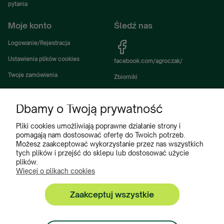
pytania
Moje konto
Śledź nas
Logowanie/Rejestracja
Ustawienia plików cookies
facebook.com/agroczak/
Twoje zamówienia
Zbiorniki
Ustawienia konta
Zbiorniki Sibuso
Dbamy o Twoją prywatność
Ulubione
Akcesoria i wyposażenie zbiorników
Zbiorniki na deszczówkę
Pliki cookies umożliwiają poprawne działanie strony i
pomagają nam dostosować ofertę do Twoich potrzeb.
Częsci do maszyn rolniczych
Możesz zaakceptować wykorzystanie przez nas wszystkich
tych plików i przejść do sklepu lub dostosować użycie
Części do ciągników
plików.
Więcej o plikach cookies
Zaakceptuj wszystkie
Zbiorniki, Program Poleceń, Akcesoria do zbiorników:
+48 222 508 449