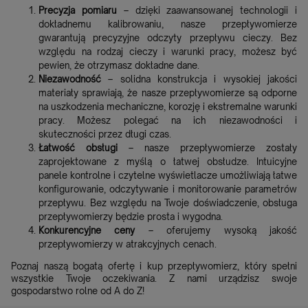
Precyzja pomiaru
– dzięki zaawansowanej technologii i
dokładnemu kalibrowaniu, nasze przepływomierze
gwarantują precyzyjne odczyty przepływu cieczy. Bez
względu na rodzaj cieczy i warunki pracy, możesz być
pewien, że otrzymasz dokładne dane.
Niezawodność
– solidna konstrukcja i wysokiej jakości
materiały sprawiają, że nasze przepływomierze są odporne
na uszkodzenia mechaniczne, korozję i ekstremalne warunki
pracy. Możesz polegać na ich niezawodności i
skuteczności przez długi czas.
Łatwość obsługi
– nasze przepływomierze zostały
zaprojektowane z myślą o łatwej obsłudze. Intuicyjne
panele kontrolne i czytelne wyświetlacze umożliwiają łatwe
konfigurowanie, odczytywanie i monitorowanie parametrów
przepływu. Bez względu na Twoje doświadczenie, obsługa
przepływomierzy będzie prosta i wygodna.
Konkurencyjne ceny
– oferujemy wysoką jakość
przepływomierzy w atrakcyjnych cenach.
Poznaj naszą bogatą ofertę i kup przepływomierz, który spełni
wszystkie Twoje oczekiwania. Z nami urządzisz swoje
gospodarstwo rolne od A do Z!