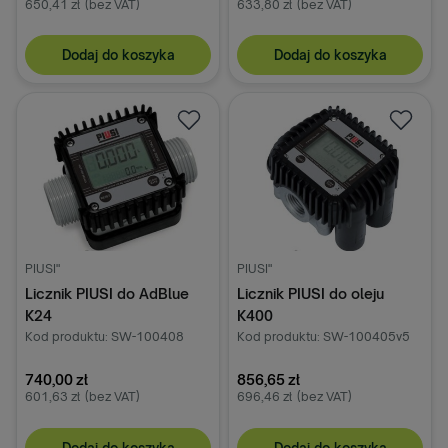
650,41 zł
(bez VAT)
633,80 zł
(bez VAT)
Dodaj do koszyka
Dodaj do koszyka
PIUSI"
PIUSI"
Licznik PIUSI do AdBlue
Licznik PIUSI do oleju
K24
K400
Kod produktu: SW-100408
Kod produktu: SW-100405v5
740,00 zł
856,65 zł
601,63 zł
(bez VAT)
696,46 zł
(bez VAT)
Dodaj do koszyka
Dodaj do koszyka