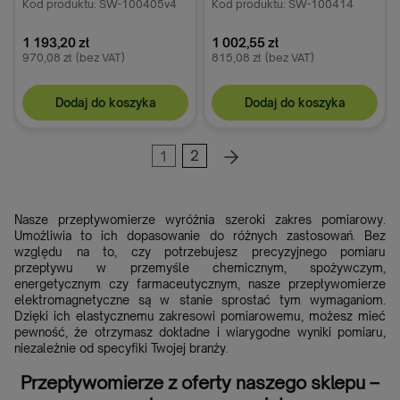
K200
Kod produktu: SW-100405v4
K600/3
Kod produktu: SW-100414
1 193,20 zł
1 002,55 zł
970,08 zł
(bez VAT)
815,08 zł
(bez VAT)
Dodaj do koszyka
Dodaj do koszyka
1
2
Nasze przepływomierze wyróżnia szeroki zakres pomiarowy.
Umożliwia to ich dopasowanie do różnych zastosowań. Bez
względu na to, czy potrzebujesz precyzyjnego pomiaru
przepływu w przemyśle chemicznym, spożywczym,
energetycznym czy farmaceutycznym, nasze przepływomierze
elektromagnetyczne są w stanie sprostać tym wymaganiom.
Dzięki ich elastycznemu zakresowi pomiarowemu, możesz mieć
pewność, że otrzymasz dokładne i wiarygodne wyniki pomiaru,
niezależnie od specyfiki Twojej branży.
Przepływomierze z oferty naszego sklepu –