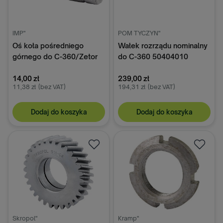
IMP"
POM TYCZYN"
Oś koła pośredniego
Wałek rozrządu nominalny
górnego do C-360/Zetor
do C-360 50404010
50504210
14,00 zł
239,00 zł
11,38 zł
(bez VAT)
194,31 zł
(bez VAT)
Dodaj do koszyka
Dodaj do koszyka
Skropol"
Kramp"