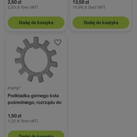
2,50 zł
13,50 zł
2,03 zł
(bez VAT)
10,98 zł
(bez VAT)
Dodaj do koszyka
Dodaj do koszyka
Kramp"
Podkładka górnego koła
pośredniego; rozrządu do
C-360 50504250, MB4
1,50 zł
1,22 zł
(bez VAT)
Dodaj do koszyka