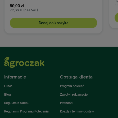
1,
1,
89,00 zł
72,36 zł
(bez VAT)
Dodaj do koszyka
Informacje
Obsługa klienta
O nas
Program poleceń
Blog
Zwroty i reklamacje
Regulamin sklepu
Płatności
Regulamin Programu Polecania
Koszty i terminy dostaw