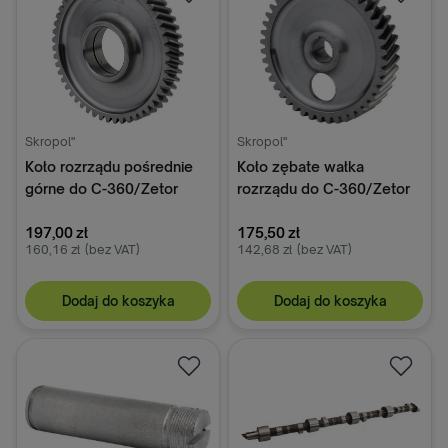
Skropol"
Skropol"
Koło rozrządu pośrednie
Koło zębate wałka
górne do C-360/Zetor
rozrządu do C-360/Zetor
50504150, 950415
50504240, 950424
Chełmno
197,00 zł
Chełmno
175,50 zł
160,16 zł
(bez VAT)
142,68 zł
(bez VAT)
Dodaj do koszyka
Dodaj do koszyka