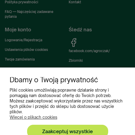
Polityka prywatności
Kontakt
FAQ — Najczęściej zadawane
pytania
Moje konto
Śledź nas
Logowanie/Rejestracja
Ustawienia plików cookies
facebook.com/agroczak/
Twoje zamówienia
Zbiorniki
Ustawienia konta
Zbiorniki Sibuso
Dbamy o Twoją prywatność
Ulubione
Akcesoria i wyposażenie zbiorników
Zbiorniki na deszczówkę
Pliki cookies umożliwiają poprawne działanie strony i
pomagają nam dostosować ofertę do Twoich potrzeb.
Częsci do maszyn rolniczych
Możesz zaakceptować wykorzystanie przez nas wszystkich
tych plików i przejść do sklepu lub dostosować użycie
Części do ciągników
plików.
Więcej o plikach cookies
Zaakceptuj wszystkie