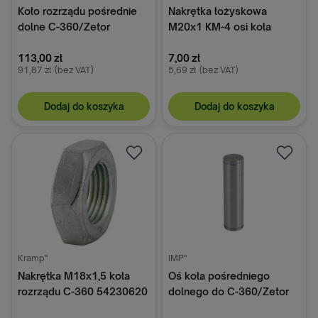
Koło rozrządu pośrednie
Nakrętka łożyskowa
dolne C-360/Zetor
M20x1 KM-4 osi koła
50504160, 950416
pośredniego do C-360
113,00 zł
50707030, KM4
7,00 zł
91,87 zł
(bez VAT)
5,69 zł
(bez VAT)
Dodaj do koszyka
Dodaj do koszyka
Kramp"
IMP"
Nakrętka M18x1,5 koła
Oś koła pośredniego
rozrządu C-360 54230620
dolnego do C-360/Zetor
50504120, 950412