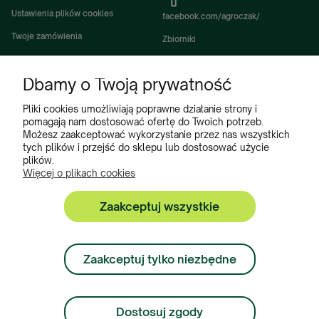
Ustawienia plików cookies
facebook.com/agroczak/
Twoje zamówienia
Zbiorniki
Ustawienia konta
Zbiorniki Sibuso
Dbamy o Twoją prywatność
Ulubione
Akcesoria i wyposażenie zbiorników
Zbiorniki na deszczówkę
Pliki cookies umożliwiają poprawne działanie strony i
pomagają nam dostosować ofertę do Twoich potrzeb.
Częsci do maszyn rolniczych
Możesz zaakceptować wykorzystanie przez nas wszystkich
tych plików i przejść do sklepu lub dostosować użycie
Części do ciągników
plików.
Więcej o plikach cookies
Zaakceptuj wszystkie
Zbiorniki, Program Poleceń, Akcesoria do zbiorników:
+48 222 508 449
Zaakceptuj tylko niezbędne
Zamówienia:
+ 48 534 900 634
Dostosuj zgody