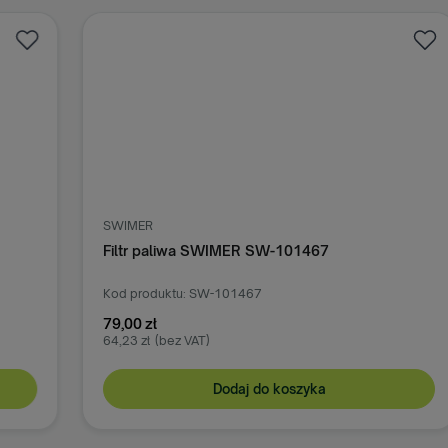
SWIMER
S
Filtr paliwa SWIMER SW-101467
F
Kod produktu: SW-101467
Ko
79,00 zł
8
64,23 zł
(bez VAT)
72
Dodaj do koszyka