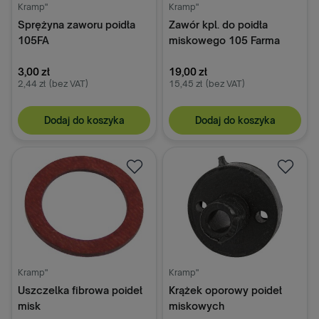
Kramp"
Kramp"
Sprężyna zaworu poidła
Zawór kpl. do poidła
105FA
miskowego 105 Farma
3,00 zł
19,00 zł
2,44 zł
(bez VAT)
15,45 zł
(bez VAT)
Dodaj do koszyka
Dodaj do koszyka
Kramp"
Kramp"
Uszczelka fibrowa poideł
Krążek oporowy poideł
misk
miskowych