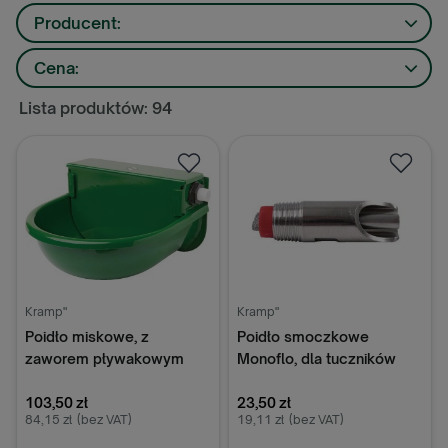
Producent:
Cena:
Lista produktów: 94
Kramp"
Kramp"
Poidło miskowe, z
Poidło smoczkowe
zaworem pływakowym
Monoflo, dla tuczników
Farma
1/2"
103,50 zł
23,50 zł
84,15 zł
(bez VAT)
19,11 zł
(bez VAT)