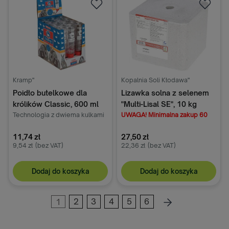
Kramp"
Kopalnia Soli Kłodawa"
Poidło butelkowe dla
Lizawka solna z selenem
królików Classic, 600 ml
"Multi-Lisal SE", 10 kg
Technologia z dwiema kulkami
UWAGA! Minimalna zakup 60
szt
11,74 zł
27,50 zł
9,54 zł
(bez VAT)
22,36 zł
(bez VAT)
Dodaj do koszyka
Dodaj do koszyka
1
2
3
4
5
6