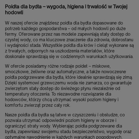
Poidła dla bydła – wygoda, higiena i trwałość w Twojej
hodowli
W naszej ofercie znajdziesz poidła dla bydła dopasowane do
potrzeb każdego gospodarstwa – od małych hodowli po duże
fermy. Oferowane przez nas modele zapewniają stały dostęp do
czystej wody, co ma kluczowe znaczenie dla zdrowia, dobrostanu
i wydajności stada. Wszystkie poidła dla krów i cieląt wykonane są
z trwałych, odpornych na uszkodzenia materiałów, które
doskonale sprawdzają się w codziennych warunkach użytkowania.
W ofercie posiadamy różne rodzaje poideł – miskowe,
smoczkowe, żeliwne oraz automatyczne, a także nowoczesne
poidła podgrzewane dla bydła, które idealnie sprawdzają się zimą.
Dzięki systemowi grzewczemu woda nie zamarza, co gwarantuje
zwierzętom stały dostęp do świeżego płynu niezależnie od
temperatury otoczenia. To niezawodne rozwiązanie dla
hodowców, którzy chcą utrzymać wysoki poziom higieny i
komfortu zwierząt przez cały rok.
Nasze poidła dla bydła są łatwe w czyszczeniu i obsłudze, co
pozwala utrzymać odpowiedni poziom higieny w oborze i
ograniczyć straty wody. Wybierając poidła podgrzewane dla
bydła, zapewniasz swojemu stadu bezpieczeństwo, wygodę oraz
optymalne nawodnienie w każdych warunkach pogodowych.