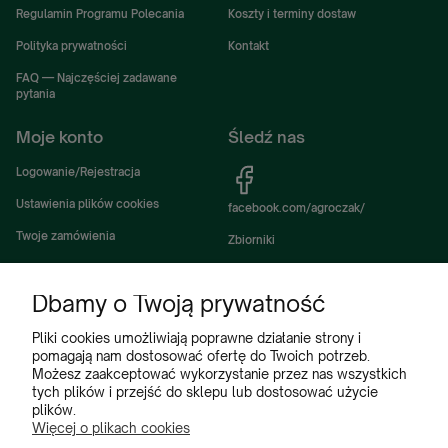
Regulamin Programu Polecania
Koszty i terminy dostaw
Polityka prywatności
Kontakt
FAQ — Najczęściej zadawane
pytania
Moje konto
Śledź nas
Logowanie/Rejestracja
Ustawienia plików cookies
facebook.com/agroczak/
Twoje zamówienia
Zbiorniki
Ustawienia konta
Zbiorniki Sibuso
Dbamy o Twoją prywatność
Ulubione
Akcesoria i wyposażenie zbiorników
Zbiorniki na deszczówkę
Pliki cookies umożliwiają poprawne działanie strony i
pomagają nam dostosować ofertę do Twoich potrzeb.
Częsci do maszyn rolniczych
Możesz zaakceptować wykorzystanie przez nas wszystkich
tych plików i przejść do sklepu lub dostosować użycie
Części do ciągników
plików.
Więcej o plikach cookies