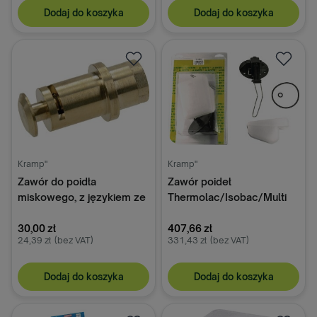
Dodaj do koszyka
Dodaj do koszyka
Kramp"
Kramp"
Zawór do poidła
Zawór poideł
miskowego, z językiem ze
Thermolac/Isobac/Multi
stali nierdzewnej
30,00 zł
407,66 zł
24,39 zł
(bez VAT)
331,43 zł
(bez VAT)
Dodaj do koszyka
Dodaj do koszyka