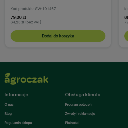
Kod produktu: SW-101467
Ko
79,00 zł
8
64,23 zł
(bez VAT)
72
Dodaj do koszyka
Informacje
Obsługa klienta
O nas
Program poleceń
Blog
Zwroty i reklamacje
Regulamin sklepu
Płatności