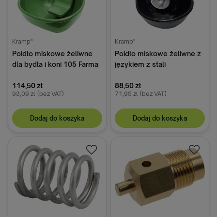
Kramp"
Kramp"
Poidło miskowe żeliwne
Poidło miskowe żeliwne z
dla bydła i koni 105 Farma
językiem z stali
nierdzewnej Farma
114,50 zł
88,50 zł
93,09 zł
(bez VAT)
71,95 zł
(bez VAT)
Dodaj do koszyka
Dodaj do koszyka