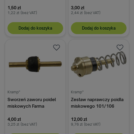
1,50 zł
3,00 zł
1,22 zł
(bez VAT)
2,44 zł
(bez VAT)
Dodaj do koszyka
Dodaj do koszyka
Kramp"
Kramp"
Sworzeń zaworu poideł
Zestaw naprawczy poidła
miskowych Farma
miskowego 101/106
Farma
4,00 zł
12,00 zł
3,25 zł
(bez VAT)
9,76 zł
(bez VAT)