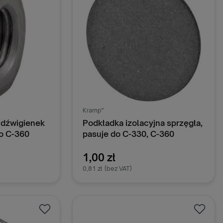
Kramp"
i dźwigienek
Podkładka izolacyjna sprzęgła,
do C-360
pasuje do C-330, C-360
50511040
1,00 zł
0,81 zł
(bez VAT)
oszyka
Dodaj do koszyka