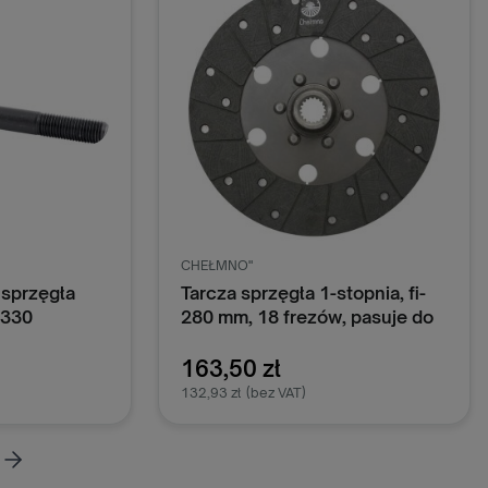
CHEŁMNO"
 sprzęgła
Tarcza sprzęgła 1-stopnia, fi-
-330
280 mm, 18 frezów, pasuje do
Ursus C-360; 46411010
Chełmno
163,50 zł
132,93 zł
(bez VAT)
oszyka
Dodaj do koszyka