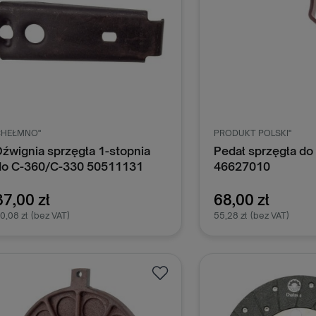
CHEŁMNO"
PRODUKT POLSKI"
Dźwignia sprzęgła 1-stopnia
Pedał sprzęgła do
do C-360/C-330 50511131
46627010
37,00 zł
68,00 zł
0,08 zł
(bez VAT)
55,28 zł
(bez VAT)
Dodaj do koszyka
Dodaj do k