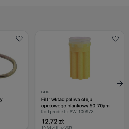
GOK
y
Filtr wkład paliwa oleju
opałowego piankowy 50-70μm
GOK
Kod produktu: SW-100973
12,72 zł
10,34 zł
(bez VAT)