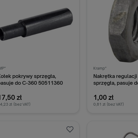
MP"
Kramp"
Kołek pokrywy sprzęgła,
Nakrętka regulacj
pasuje do C-360 50511360
sprzęgła, pasuje 
17,50 zł
1,00 zł
4,23 zł
(bez VAT)
0,81 zł
(bez VAT)
Dodaj do koszyka
Dodaj do k