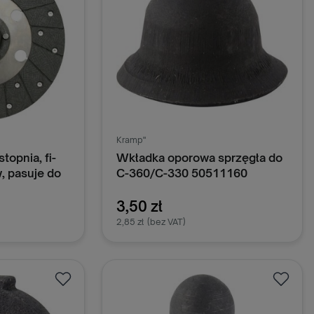
Kramp"
topnia, fi-
Wkładka oporowa sprzęgła do
, pasuje do
C-360/C-330 50511160
11060
3,50 zł
2,85 zł
(bez VAT)
oszyka
Dodaj do koszyka