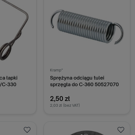
Kramp"
ca łapki
Sprężyna odciągu tulei
0/C-330
sprzęgła do C-360 50527070
2
2,50 zł
2,03 zł
(bez VAT)
oszyka
Dodaj do koszyka