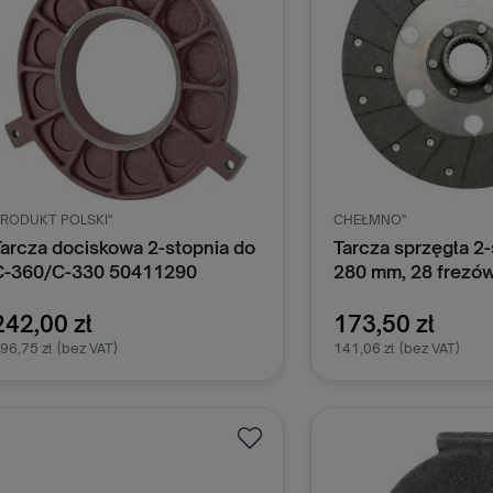
RODUKT POLSKI"
CHEŁMNO"
Tarcza dociskowa 2-stopnia do
Tarcza sprzęgła 2-s
C-360/C-330 50411290
280 mm, 28 frezów
Ursus C-360 465
Chełmno
242,00 zł
173,50 zł
96,75 zł
(bez VAT)
141,06 zł
(bez VAT)
Dodaj do koszyka
Dodaj do k