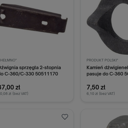
CHEŁMNO"
PRODUKT POLSKI"
Dźwignia sprzęgła 2-stopnia
Kamień dźwigienek
do C-360/C-330 50511170
pasuje do C-360 
37,00 zł
7,50 zł
0,08 zł
(bez VAT)
6,10 zł
(bez VAT)
Dodaj do koszyka
Dodaj do k