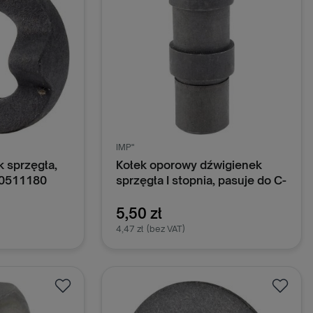
IMP"
 sprzęgła,
Kołek oporowy dźwigienek
50511180
sprzęgła I stopnia, pasuje do C-
360 50511220
5,50 zł
4,47 zł
(bez VAT)
oszyka
Dodaj do koszyka