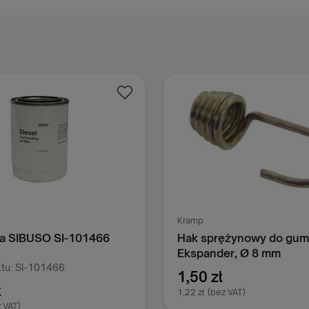
Kramp
iwa SIBUSO SI-101466
Hak sprężynowy do gum
Ekspander, Ø 8 mm
tu: SI-101466
1,50 zł
ł
1,22 zł
(bez VAT)
 VAT)