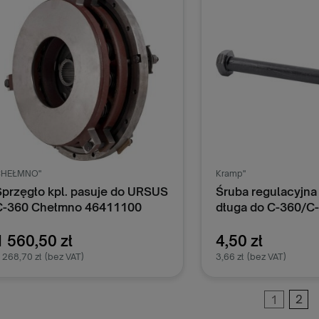
CHEŁMNO"
Kramp"
Sprzęgło kpl. pasuje do URSUS
Śruba regulacyjna
C-360 Chełmno 46411100
długa do C-360/C
50411311
1 560,50 zł
4,50 zł
 268,70 zł
(bez VAT)
3,66 zł
(bez VAT)
1
2
Dodaj do koszyka
Dodaj do k