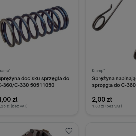
ramp"
Kramp"
Sprężyna docisku sprzęgła do
Sprężyna napinają
C-360/C-330 50511050
sprzęgła do C-36
50511120, 95111
4,00 zł
2,00 zł
,25 zł
(bez VAT)
1,63 zł
(bez VAT)
Dodaj do koszyka
Dodaj do k