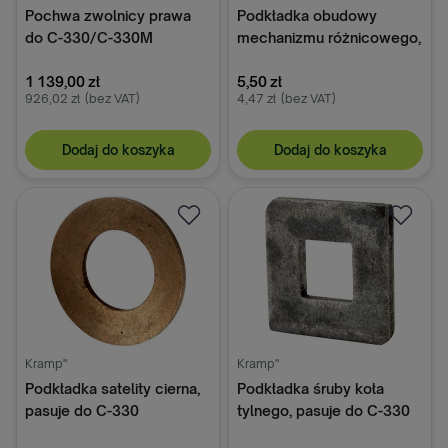
Pochwa zwolnicy prawa
Podkładka obudowy
do C-330/C-330M
mechanizmu różnicowego,
50218170
pasuje do C-330
1 139,00 zł
5,50 zł
926,02 zł
(bez VAT)
4,47 zł
(bez VAT)
Dodaj do koszyka
Dodaj do koszyka
Kramp"
Kramp"
Podkładka satelity cierna,
Podkładka śruby koła
pasuje do C-330
tylnego, pasuje do C-330