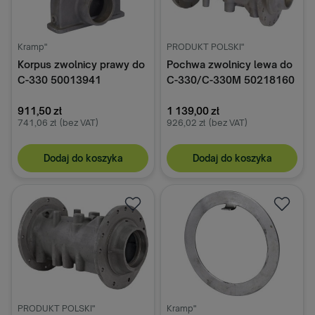
Kramp"
PRODUKT POLSKI"
Korpus zwolnicy prawy do
Pochwa zwolnicy lewa do
C-330 50013941
C-330/C-330M 50218160
911,50 zł
1 139,00 zł
741,06 zł
(bez VAT)
926,02 zł
(bez VAT)
Dodaj do koszyka
Dodaj do koszyka
PRODUKT POLSKI"
Kramp"