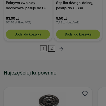
Pokrywa zwolnicy
Szpilka dźwigni dolnej,
dociskowa, pasuje do C-
pasuje do C-330
330
83,00 zł
9,50 zł
67,48 zł
(bez VAT)
7,72 zł
(bez VAT)
Dodaj do koszyka
Dodaj do koszyka
1
2
Najczęściej kupowane