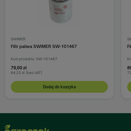
SWIMER
S
Filtr paliwa SWIMER SW-101467
F
Kod produktu: SW-101467
Ko
79,00 zł
8
64,23 zł
(bez VAT)
72
Dodaj do koszyka