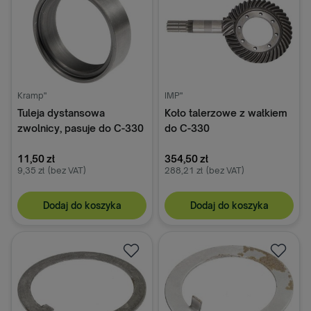
Kramp"
IMP"
Tuleja dystansowa
Koło talerzowe z wałkiem
zwolnicy, pasuje do C-330
do C-330
50013110+50013170
11,50 zł
42251050
354,50 zł
9,35 zł
(bez VAT)
288,21 zł
(bez VAT)
Dodaj do koszyka
Dodaj do koszyka