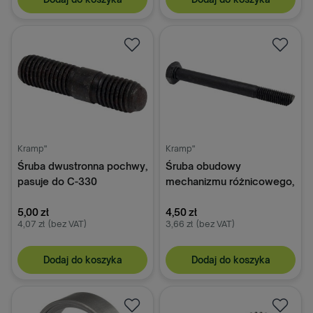
Kramp"
Kramp"
Śruba dwustronna pochwy,
Śruba obudowy
pasuje do C-330
mechanizmu różnicowego,
pasuje do C-330
5,00 zł
4,50 zł
4,07 zł
(bez VAT)
3,66 zł
(bez VAT)
Dodaj do koszyka
Dodaj do koszyka