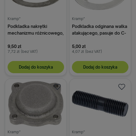
Kramp"
Kramp"
Podkładka nakrętki
Podkładka odginana wałka
mechanizmu różnicowego,
atakującego, pasuje do C-
pasuje do C-330
330
9,50 zł
5,00 zł
7,72 zł
(bez VAT)
4,07 zł
(bez VAT)
Dodaj do koszyka
Dodaj do koszyka
Kramp"
Kramp"