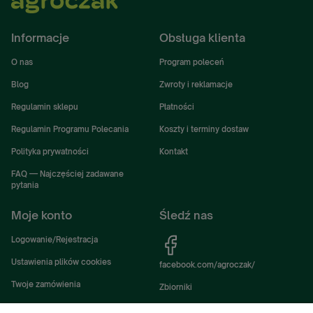
Informacje
Obsługa klienta
O nas
Program poleceń
Blog
Zwroty i reklamacje
Regulamin sklepu
Płatności
Regulamin Programu Polecania
Koszty i terminy dostaw
Polityka prywatności
Kontakt
FAQ — Najczęściej zadawane
pytania
Moje konto
Śledź nas
Logowanie/Rejestracja
Ustawienia plików cookies
facebook.com/agroczak/
Twoje zamówienia
Zbiorniki
Ustawienia konta
Zbiorniki Sibuso