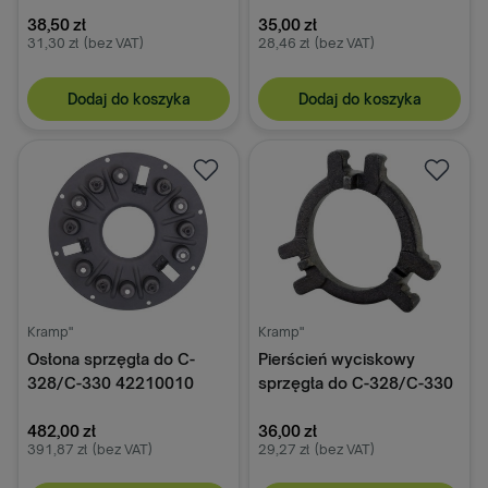
50010050
360 /c-360-3p 50027440
38,50 zł
35,00 zł
31,30 zł
(bez VAT)
28,46 zł
(bez VAT)
Dodaj do koszyka
Dodaj do koszyka
Kramp"
Kramp"
Osłona sprzęgła do C-
Pierścień wyciskowy
328/C-330 42210010
sprzęgła do C-328/C-330
50010100
482,00 zł
36,00 zł
391,87 zł
(bez VAT)
29,27 zł
(bez VAT)