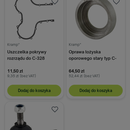
Kramp"
Kramp"
Uszczelka pokrywy
Oprawa łożyska
rozrządu do C-328
oporowego stary typ C-
50001480
328 5001009
11,50 zł
64,50 zł
9,35 zł
(bez VAT)
52,44 zł
(bez VAT)
Dodaj do koszyka
Dodaj do koszyka