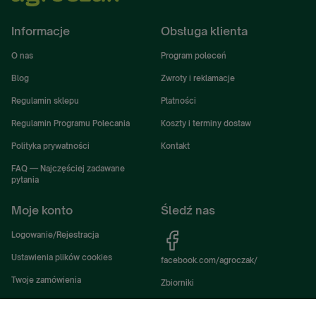
Informacje
Obsługa klienta
O nas
Program poleceń
Blog
Zwroty i reklamacje
Regulamin sklepu
Płatności
Regulamin Programu Polecania
Koszty i terminy dostaw
Polityka prywatności
Kontakt
FAQ — Najczęściej zadawane
pytania
Moje konto
Śledź nas
Logowanie/Rejestracja
Ustawienia plików cookies
facebook.com/agroczak/
Twoje zamówienia
Zbiorniki
Ustawienia konta
Zbiorniki Sibuso