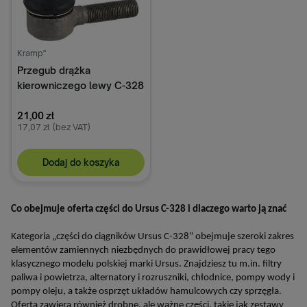
Kramp"
Przegub drążka
kierowniczego lewy C-328
4228005N
21,00 zł
17,07 zł
(bez VAT)
Dodaj do koszyka
Co obejmuje oferta części do Ursus C-328 i dlaczego warto ją znać
Kategoria „części do ciągników Ursus C-328” obejmuje szeroki zakres
elementów zamiennych niezbędnych do prawidłowej pracy tego
klasycznego modelu polskiej marki Ursus. Znajdziesz tu m.in. filtry
paliwa i powietrza, alternatory i rozruszniki, chłodnice, pompy wody i
pompy oleju, a także osprzęt układów hamulcowych czy sprzęgła.
Oferta zawiera również drobne, ale ważne części, takie jak zestawy