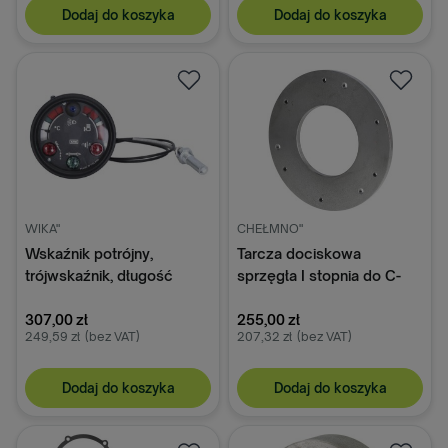
Dodaj do koszyka
Dodaj do koszyka
WIKA"
CHEŁMNO"
Wskaźnik potrójny,
Tarcza dociskowa
trójwskaźnik, długość
sprzęgła I stopnia do C-
kapilary 881 do C-328;
328/C-330 50010021
50024762, WP-76 Wika
307,00 zł
255,00 zł
249,59 zł
(bez VAT)
207,32 zł
(bez VAT)
Dodaj do koszyka
Dodaj do koszyka