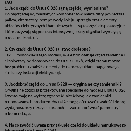
FAQ
1. Jakie części do Ursus C-328 są najczęściej wymieniane?
Do najczęściej wymienianych komponentów należą filtry powietrza i
paliwa, alternatory, pompy wody i oleju, sprzęgła oraz elementy
układów elektrycznych i hamulcowych — są to części eksploatacyjne,
które zużywają się podczas intensywnej pracy ciągnika i wymagają
regularnej kontroli.
2. Czy części do Ursus C-328 są łatwo dostępne?
Tak — mimo wieku tego modelu, wiele firm oferuje części zamienne i
eksploatacyjne dopasowane do Ursus C-328, dzięki czemu można
bez problemu znaleźć elementy do naprawy układu napędowego,
silnika czy instalacji elektrycznej.
3. Jak dobrać części do Ursus C-328 — oryginalne czy zamienniki?
Oryginalne części są projektowane specjalnie do modelu Ursus C-328
i często mają najwyższą zgodność jakościową, ale zamienniki
renomowanych producentów także mogą oferować trwałość i dobrą
wydajność przy niższych kosztach — warto porównać parametry i
rekomendacje.
4. Na co zwrócić uwagę przy zakupie części do układu hamulcowego