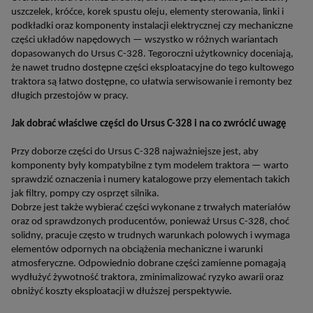
uszczelek, króćce, korek spustu oleju, elementy sterowania, linki i
podkładki oraz komponenty instalacji elektrycznej czy mechaniczne
części układów napędowych — wszystko w różnych wariantach
dopasowanych do Ursus C-328. Tegoroczni użytkownicy doceniają,
że nawet trudno dostępne części eksploatacyjne do tego kultowego
traktora są łatwo dostępne, co ułatwia serwisowanie i remonty bez
długich przestojów w pracy.
Jak dobrać właściwe części do Ursus C-328 i na co zwrócić uwagę
Przy doborze części do Ursus C-328 najważniejsze jest, aby
komponenty były kompatybilne z tym modelem traktora — warto
sprawdzić oznaczenia i numery katalogowe przy elementach takich
jak filtry, pompy czy osprzęt silnika.
Dobrze jest także wybierać części wykonane z trwałych materiałów
oraz od sprawdzonych producentów, ponieważ Ursus C-328, choć
solidny, pracuje często w trudnych warunkach polowych i wymaga
elementów odpornych na obciążenia mechaniczne i warunki
atmosferyczne. Odpowiednio dobrane części zamienne pomagają
wydłużyć żywotność traktora, zminimalizować ryzyko awarii oraz
obniżyć koszty eksploatacji w dłuższej perspektywie.