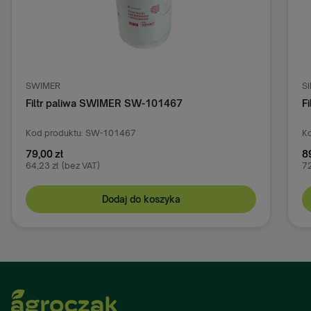
SWIMER
S
Filtr paliwa SWIMER SW-101467
F
Kod produktu: SW-101467
Ko
79,00 zł
8
64,23 zł
(bez VAT)
72
Dodaj do koszyka