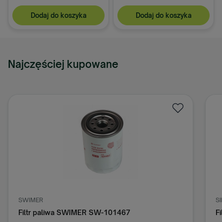
Dodaj do koszyka
Dodaj do koszyka
Najczęściej kupowane
SWIMER
S
Filtr paliwa SWIMER SW-101467
F