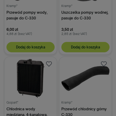
Kramp"
Kramp"
Przewód pompy wody,
Uszczelka pompy wodnej,
pasuje do C-330
pasuje do C-330
6,00 zł
3,50 zł
4,88 zł
(bez VAT)
2,85 zł
(bez VAT)
Dodaj do koszyka
Dodaj do koszyka
Gopart"
Kramp"
Chłodnica wody
Przewód chłodnicy górny
miedziana, 4-kanałowa,
C-330