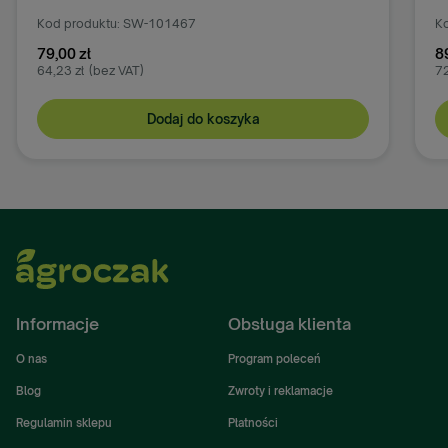
Kod produktu: SW-101467
Ko
79,00 zł
8
64,23 zł
(bez VAT)
72
Dodaj do koszyka
Informacje
Obsługa klienta
O nas
Program poleceń
Blog
Zwroty i reklamacje
Regulamin sklepu
Płatności