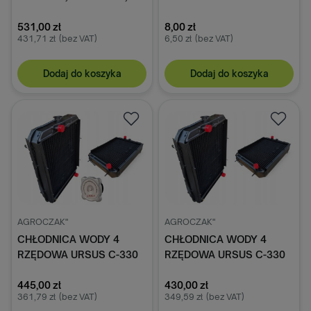
pasuje do C-330
42293021
531,00 zł
8,00 zł
431,71 zł
(bez VAT)
6,50 zł
(bez VAT)
Dodaj do koszyka
Dodaj do koszyka
AGROCZAK"
AGROCZAK"
CHŁODNICA WODY 4
CHŁODNICA WODY 4
RZĘDOWA URSUS C-330
RZĘDOWA URSUS C-330
PREMIUM + KOREK
PREMIUM PRODUCENT
PRODUCENT AGROCZAK
445,00 zł
AGROCZAK
430,00 zł
361,79 zł
(bez VAT)
349,59 zł
(bez VAT)