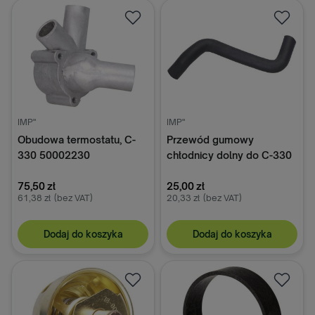
IMP"
IMP"
Obudowa termostatu, C-
Przewód gumowy
330 50002230
chłodnicy dolny do C-330
50017063
75,50 zł
25,00 zł
61,38 zł
(bez VAT)
20,33 zł
(bez VAT)
Dodaj do koszyka
Dodaj do koszyka