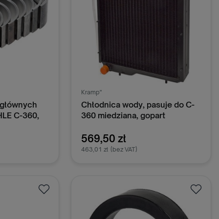
Kramp"
 głównych
Chłodnica wody, pasuje do C-
LE C-360,
360 miedziana, gopart
90030250
50613031
569,50 zł
463,01 zł
(bez VAT)
oszyka
Dodaj do koszyka