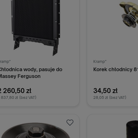
ramp"
Kramp"
Chłodnica wody, pasuje do
Korek chłodnicy 
Massey Ferguson
20003618628M92
2 260,50 zł
34,50 zł
 837,80 zł
(bez VAT)
28,05 zł
(bez VAT)
Dodaj do koszyka
Dodaj do k