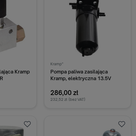
Kramp"
lająca Kramp
Pompa paliwa zasilająca
R
Kramp, elektryczna 13.5V
ULPK0038KR
286,00 zł
232,52 zł
(bez VAT)
oszyka
Dodaj do koszyka