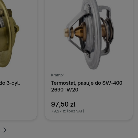
Kramp"
do 3-cyl.
Termostat, pasuje do SW-400
2690TW20
97,50 zł
79,27 zł
(bez VAT)
oszyka
Dodaj do koszyka