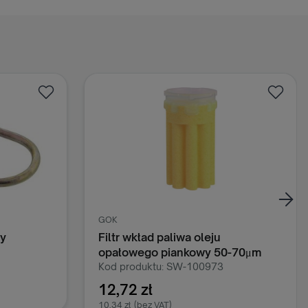
GOK
y
Filtr wkład paliwa oleju
opałowego piankowy 50-70μm
GOK
Kod produktu: SW-100973
12,72 zł
10,34 zł
(bez VAT)