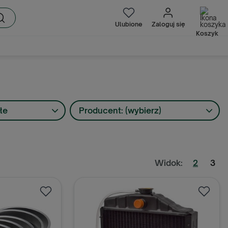
Ulubione
Zaloguj się
Koszyk
łe
Producent: (wybierz)
Widok:
2
3