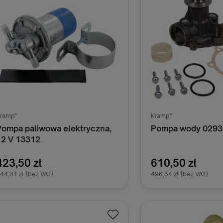
ramp"
Kramp"
Pompa paliwowa elektryczna,
Pompa wody 029
12 V 13312
423,50 zł
610,50 zł
44,31 zł
(bez VAT)
496,34 zł
(bez VAT)
Dodaj do koszyka
Dodaj do k