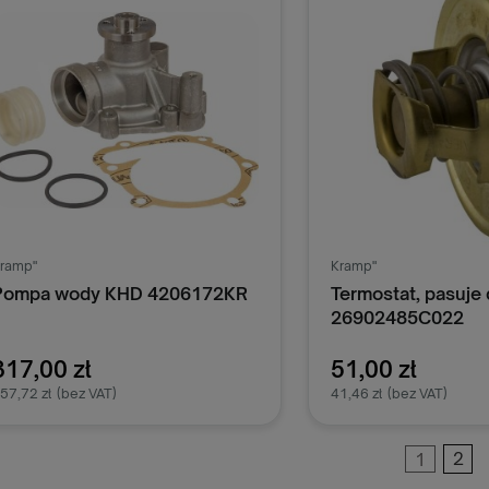
ramp"
Kramp"
Pompa wody KHD 4206172KR
Termostat, pasuje 
26902485C022
317,00 zł
51,00 zł
57,72 zł
(bez VAT)
41,46 zł
(bez VAT)
1
2
Dodaj do koszyka
Dodaj do k