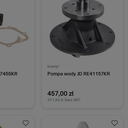
Kramp"
37455KR
Pompa wody JD RE41157KR
457,00 zł
371,54 zł
(bez VAT)
oszyka
Dodaj do koszyka