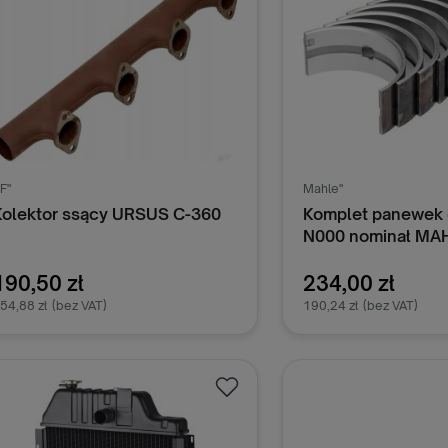
F"
Mahle"
Kolektor ssący URSUS C-360
Komplet panewek
N000 nominał MAH
Zetor 46401020, 
190,50 zł
234,00 zł
54,88 zł
(bez VAT)
190,24 zł
(bez VAT)
Dodaj do koszyka
Dodaj do k