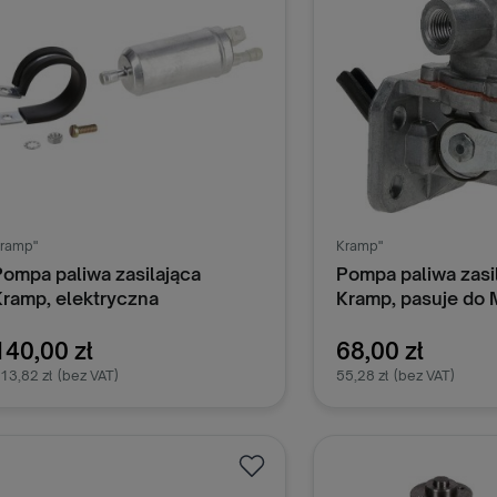
ramp"
Kramp"
Pompa paliwa zasilająca
Pompa paliwa zasi
Kramp, elektryczna
Kramp, pasuje do
ER200804KR
4224451M91KR
140,00 zł
68,00 zł
13,82 zł
(bez VAT)
55,28 zł
(bez VAT)
Dodaj do koszyka
Dodaj do k