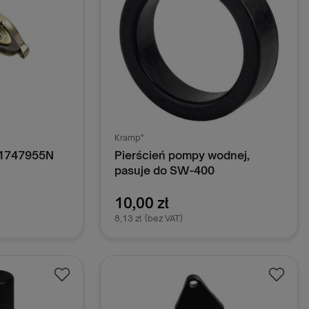
Kramp"
81747955N
Pierścień pompy wodnej,
pasuje do SW-400
2940PL545888
10,00 zł
8,13 zł
(bez VAT)
oszyka
Dodaj do koszyka