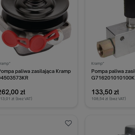
ramp"
Kramp"
Pompa paliwa zasilająca Kramp
Pompa paliwa zasi
04503573KR
G716201010100K
262,00 zł
133,50 zł
13,01 zł
(bez VAT)
108,54 zł
(bez VAT)
Dodaj do koszyka
Dodaj do k