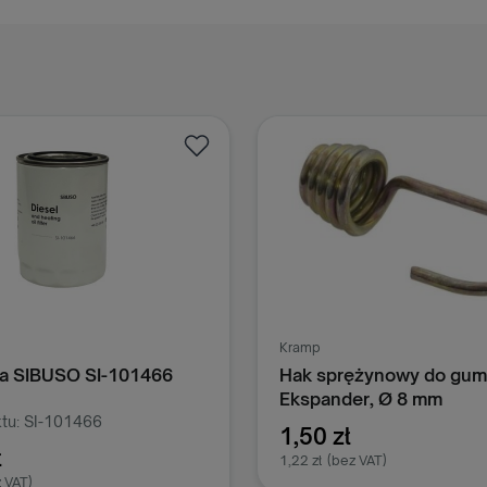
Kramp
iwa SIBUSO SI-101466
Hak sprężynowy do gum
Ekspander, Ø 8 mm
tu: SI-101466
1,50 zł
ł
1,22 zł
(bez VAT)
 VAT)