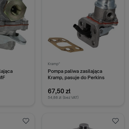
Kramp"
lająca
Pompa paliwa zasilająca
 MF
Kramp, pasuje do Perkins
2641728KR
67,50 zł
54,88 zł
(bez VAT)
oszyka
Dodaj do koszyka