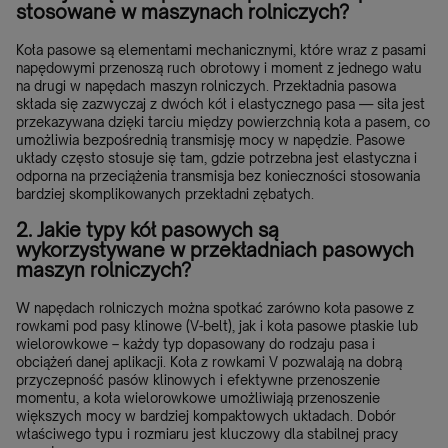
stosowane w maszynach rolniczych?
Koła pasowe są elementami mechanicznymi, które wraz z pasami
napędowymi przenoszą ruch obrotowy i moment z jednego wału
na drugi w napędach maszyn rolniczych. Przekładnia pasowa
składa się zazwyczaj z dwóch kół i elastycznego pasa — siła jest
przekazywana dzięki tarciu między powierzchnią koła a pasem, co
umożliwia bezpośrednią transmisję mocy w napędzie. Pasowe
układy często stosuje się tam, gdzie potrzebna jest elastyczna i
odporna na przeciążenia transmisja bez konieczności stosowania
bardziej skomplikowanych przekładni zębatych.
2. Jakie typy kół pasowych są
wykorzystywane w przekładniach pasowych
maszyn rolniczych?
W napędach rolniczych można spotkać zarówno koła pasowe z
rowkami pod pasy klinowe (V-belt), jak i koła pasowe płaskie lub
wielorowkowe – każdy typ dopasowany do rodzaju pasa i
obciążeń danej aplikacji. Koła z rowkami V pozwalają na dobrą
przyczepność pasów klinowych i efektywne przenoszenie
momentu, a koła wielorowkowe umożliwiają przenoszenie
większych mocy w bardziej kompaktowych układach. Dobór
właściwego typu i rozmiaru jest kluczowy dla stabilnej pracy