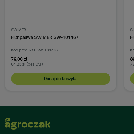
SWIMER
S
Filtr paliwa SWIMER SW-101467
F
Kod produktu: SW-101467
Ko
79,00 zł
8
64,23 zł
(bez VAT)
72
Dodaj do koszyka