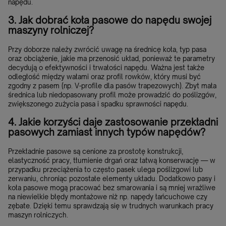
napędu.
3. Jak dobrać koła pasowe do napędu swojej
maszyny rolniczej?
Przy doborze należy zwrócić uwagę na średnicę koła, typ pasa
oraz obciążenie, jakie ma przenosić układ, ponieważ te parametry
decydują o efektywności i trwałości napędu. Ważna jest także
odległość między wałami oraz profil rowków, który musi być
zgodny z pasem (np. V-profile dla pasów trapezowych). Zbyt mała
średnica lub niedopasowany profil może prowadzić do poślizgów,
zwiększonego zużycia pasa i spadku sprawności napędu.
4. Jakie korzyści daje zastosowanie przekładni
pasowych zamiast innych typów napędów?
Przekładnie pasowe są cenione za prostotę konstrukcji,
elastyczność pracy, tłumienie drgań oraz łatwą konserwację — w
przypadku przeciążenia to często pasek ulega poślizgowi lub
zerwaniu, chroniąc pozostałe elementy układu. Dodatkowo pasy i
koła pasowe mogą pracować bez smarowania i są mniej wrażliwe
na niewielkie błędy montażowe niż np. napędy łańcuchowe czy
zębate. Dzięki temu sprawdzają się w trudnych warunkach pracy
maszyn rolniczych.