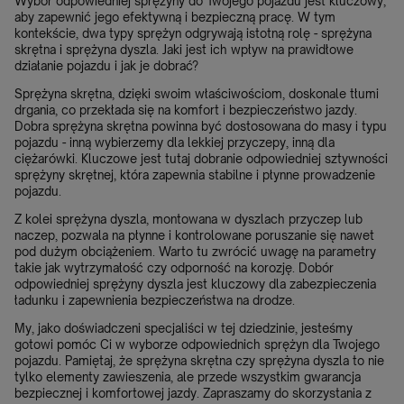
Wybór odpowiedniej sprężyny do Twojego pojazdu jest kluczowy,
aby zapewnić jego efektywną i bezpieczną pracę. W tym
kontekście, dwa typy sprężyn odgrywają istotną rolę - sprężyna
skrętna i sprężyna dyszla. Jaki jest ich wpływ na prawidłowe
działanie pojazdu i jak je dobrać?
Sprężyna skrętna, dzięki swoim właściwościom, doskonale tłumi
drgania, co przekłada się na komfort i bezpieczeństwo jazdy.
Dobra sprężyna skrętna powinna być dostosowana do masy i typu
pojazdu - inną wybierzemy dla lekkiej przyczepy, inną dla
ciężarówki. Kluczowe jest tutaj dobranie odpowiedniej sztywności
sprężyny skrętnej, która zapewnia stabilne i płynne prowadzenie
pojazdu.
Z kolei sprężyna dyszla, montowana w dyszlach przyczep lub
naczep, pozwala na płynne i kontrolowane poruszanie się nawet
pod dużym obciążeniem. Warto tu zwrócić uwagę na parametry
takie jak wytrzymałość czy odporność na korozję. Dobór
odpowiedniej sprężyny dyszla jest kluczowy dla zabezpieczenia
ładunku i zapewnienia bezpieczeństwa na drodze.
My, jako doświadczeni specjaliści w tej dziedzinie, jesteśmy
gotowi pomóc Ci w wyborze odpowiednich sprężyn dla Twojego
pojazdu. Pamiętaj, że sprężyna skrętna czy sprężyna dyszla to nie
tylko elementy zawieszenia, ale przede wszystkim gwarancja
bezpiecznej i komfortowej jazdy. Zapraszamy do skorzystania z