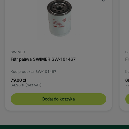
SWIMER
S
Filtr paliwa SWIMER SW-101467
F
Kod produktu: SW-101467
Ko
79,00 zł
8
64,23 zł
(bez VAT)
72
Dodaj do koszyka