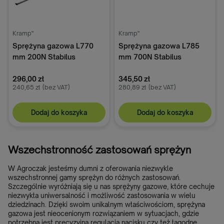
Kramp"
Kramp"
Sprężyna gazowa L770
Sprężyna gazowa L785
mm 200N Stabilus
mm 700N Stabilus
296,00 zł
345,50 zł
240,65 zł
(bez VAT)
280,89 zł
(bez VAT)
Dodaj do koszyka
Dodaj do koszyka
Wszechstronność zastosowań sprężyn
W Agroczak jesteśmy dumni z oferowania niezwykle
wszechstronnej gamy sprężyn do różnych zastosowań.
Szczególnie wyróżniają się u nas sprężyny gazowe, które cechuje
niezwykła uniwersalność i możliwość zastosowania w wielu
dziedzinach. Dzięki swoim unikalnym właściwościom, sprężyna
gazowa jest nieocenionym rozwiązaniem w sytuacjach, gdzie
potrzebna jest precyzyjna regulacja nacisku czy też łagodne