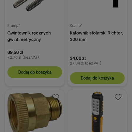
Kramp"
Kramp"
Gwintownik ręcznych
Kątownik stolarski Richter,
gwint metryczny
300 mm
drobnozwojny Völkel, M8 x
1
89,50 zł
72,76 zł
(bez VAT)
34,00 zł
27,64 zł
(bez VAT)
Dodaj do koszyka
Dodaj do koszyka