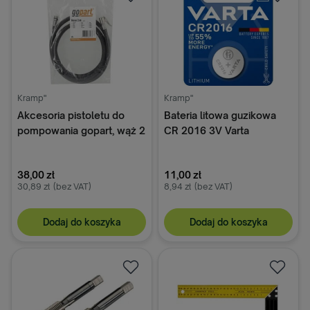
Kramp"
Kramp"
Akcesoria pistoletu do
Bateria litowa guzikowa
pompowania gopart, wąż 2
CR 2016 3V Varta
m do LT408GP
38,00 zł
11,00 zł
30,89 zł
(bez VAT)
8,94 zł
(bez VAT)
Dodaj do koszyka
Dodaj do koszyka