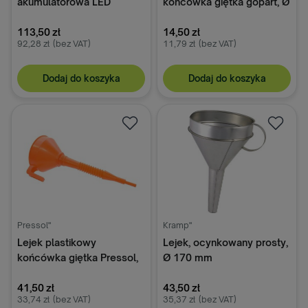
akumulatorowa LED
końcówka giętka gopart, Ø
WL500A 520 lm IP54
150 mm
113,50 zł
14,50 zł
92,28 zł
(bez VAT)
11,79 zł
(bez VAT)
Dodaj do koszyka
Dodaj do koszyka
Pressol"
Kramp"
Lejek plastikowy
Lejek, ocynkowany prosty,
końcówka giętka Pressol,
Ø 170 mm
fi 160 mm
41,50 zł
43,50 zł
33,74 zł
(bez VAT)
35,37 zł
(bez VAT)