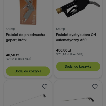
Kramp"
Kramp"
Pistolet do przedmuchu
Pistolet dystrybutora ON
gopart, krótki
automatyczny A60
456,50 zł
371,14 zł
(bez VAT)
40,50 zł
32,93 zł
(bez VAT)
Dodaj do koszyka
Dodaj do koszyka