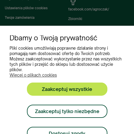
Ustawienia plików cookies
facebook.com/agroczak/
Twoje zamówienia
Zbiorniki
Ustawienia konta
Zbiorniki Sibuso
Dbamy o Twoją prywatność
Ulubione
Akcesoria i wyposażenie zbiorników
Zbiorniki na deszczówkę
Pliki cookies umożliwiają poprawne działanie strony i
pomagają nam dostosować ofertę do Twoich potrzeb.
Częsci do maszyn rolniczych
Możesz zaakceptować wykorzystanie przez nas wszystkich
tych plików i przejść do sklepu lub dostosować użycie
Części do ciągników
plików.
Więcej o plikach cookies
Zaakceptuj wszystkie
Zbiorniki, Program Poleceń, Akcesoria do zbiorników:
+48 222 508 449
Zaakceptuj tylko niezbędne
Zamówienia:
+ 48 534 900 634
Dostosuj zgody