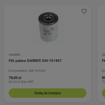
SWIMER
S
Filtr paliwa SWIMER SW-101467
F
Kod produktu: SW-101467
Ko
79,00 zł
8
64,23 zł
(bez VAT)
72
Dodaj do koszyka