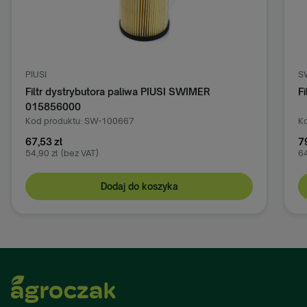
PIUSI
S
Filtr dystrybutora paliwa PIUSI SWIMER
F
015856000
Kod produktu: SW-100667
K
67,53 zł
7
54,90 zł
(bez VAT)
64
Dodaj do koszyka