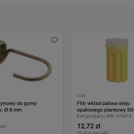
GOK
żynowy do gumy
Filtr wkład paliwa oleju
r, Ø 8 mm
opałowego piankowy 5
GOK
Kod produktu: SW-100973
12,72 zł
VAT)
10,34 zł
(bez VAT)