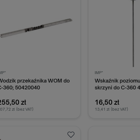
MP"
IMP"
Wodzik przekaźnika WOM do
Wskaźnik poziomu
C-360; 50420040
skrzyni do C-360
255,50 zł
16,50 zł
07,72 zł
(bez VAT)
13,41 zł
(bez VAT)
Dodaj do koszyka
Dodaj do k