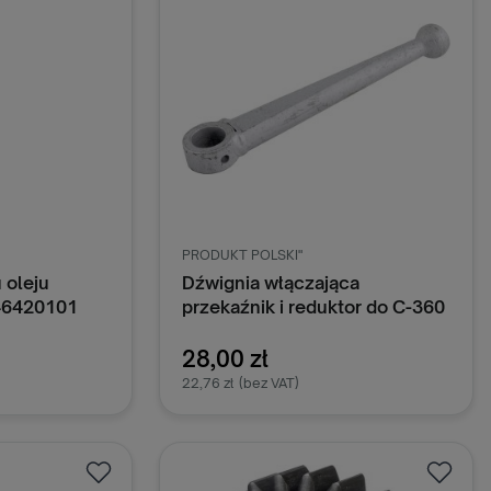
PRODUKT POLSKI"
 oleju
Dźwignia włączająca
 46420101
przekaźnik i reduktor do C-360
50520070
28,00 zł
22,76 zł
(bez VAT)
oszyka
Dodaj do koszyka