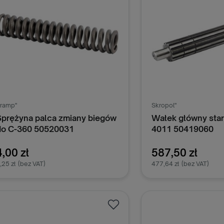
ramp"
Skropol"
Sprężyna palca zmiany biegów
Wałek główny star
do C-360 50520031
4011 50419060
4,00 zł
587,50 zł
,25 zł
(bez VAT)
477,64 zł
(bez VAT)
Dodaj do koszyka
Dodaj do k