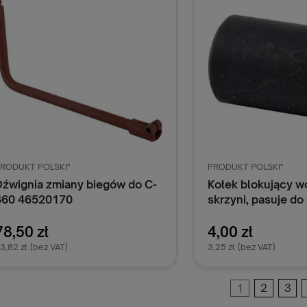
RODUKT POLSKI"
PRODUKT POLSKI"
Dźwignia zmiany biegów do C-
Kołek blokujący w
360 46520170
skrzyni, pasuje do
50420520
78,50 zł
4,00 zł
3,82 zł
(bez VAT)
3,25 zł
(bez VAT)
1
2
3
Dodaj do koszyka
Dodaj do k