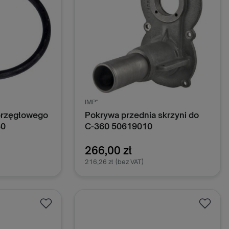
IMP"
sprzęgłowego
Pokrywa przednia skrzyni do
30
C-360 50619010
266,00 zł
216,26 zł
(bez VAT)
oszyka
Dodaj do koszyka