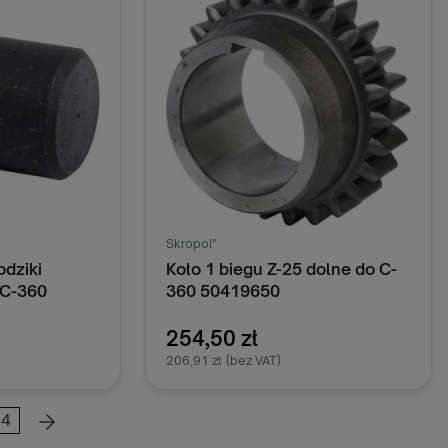
Skropol"
odziki
Koło 1 biegu Z-25 dolne do C-
 C-360
360 50419650
254,50 zł
206,91 zł
(bez VAT)
4
oszyka
Dodaj do koszyka