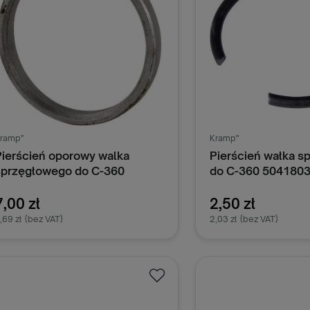
ramp"
Kramp"
Pierścień oporowy walka
Pierścień wałka 
sprzęgłowego do C-360
do C-360 504180
50418040
7,00 zł
2,50 zł
,69 zł
(bez VAT)
2,03 zł
(bez VAT)
Dodaj do koszyka
Dodaj do k