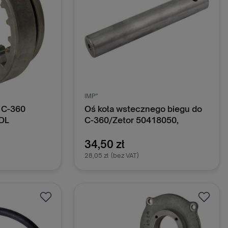
IMP"
o C-360
Oś koła wstecznego biegu do
OL
C-360/Zetor 50418050,
40111805
34,50 zł
28,05 zł
(bez VAT)
oszyka
Dodaj do koszyka