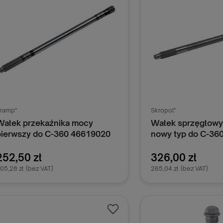
ramp"
Skropol"
Wałek przekaźnika mocy
Wałek sprzęgłowy 
pierwszy do C-360 46619020
nowy typ do C-36
252,50 zł
326,00 zł
05,28 zł
(bez VAT)
265,04 zł
(bez VAT)
Dodaj do koszyka
Dodaj do k