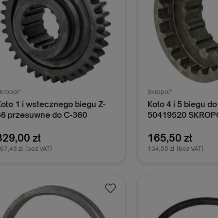
kropol"
Skropol"
Koło 1 i wstecznego biegu Z-
Koło 4 i 5 biegu d
36 przesuwne do C-360
50419520 SKROP
50419510 Skropol
329,00 zł
165,50 zł
67,48 zł
(bez VAT)
134,55 zł
(bez VAT)
Dodaj do koszyka
Dodaj do k