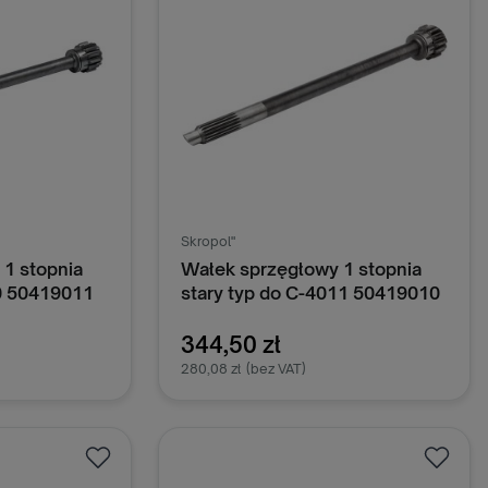
Skropol"
1 stopnia
Wałek sprzęgłowy 1 stopnia
0 50419011
stary typ do C-4011 50419010
344,50 zł
280,08 zł
(bez VAT)
oszyka
Dodaj do koszyka