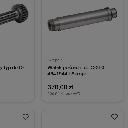
Skropol"
y typ do C-
Wałek pośredni do C-360
46419441 Skropol
370,00 zł
300,81 zł
(bez VAT)
oszyka
Dodaj do koszyka