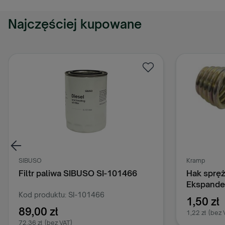
Najczęściej kupowane
SIBUSO
Kramp
Filtr paliwa SIBUSO SI-101466
Hak sprę
Ekspande
Kod produktu: SI-101466
1,50 zł
89,00 zł
1,22 zł
(bez 
72,36 zł
(bez VAT)