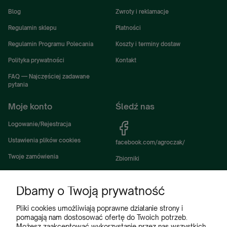
Blog
Zwroty i reklamacje
Regulamin sklepu
Płatności
Regulamin Programu Polecania
Koszty i terminy dostaw
Polityka prywatności
Kontakt
FAQ — Najczęściej zadawane
pytania
Moje konto
Śledź nas
Logowanie/Rejestracja
Ustawienia plików cookies
facebook.com/agroczak/
Twoje zamówienia
Zbiorniki
Ustawienia konta
Zbiorniki Sibuso
Dbamy o Twoją prywatność
Ulubione
Akcesoria i wyposażenie zbiorników
Zbiorniki na deszczówkę
Pliki cookies umożliwiają poprawne działanie strony i
pomagają nam dostosować ofertę do Twoich potrzeb.
Częsci do maszyn rolniczych
Możesz zaakceptować wykorzystanie przez nas wszystkich