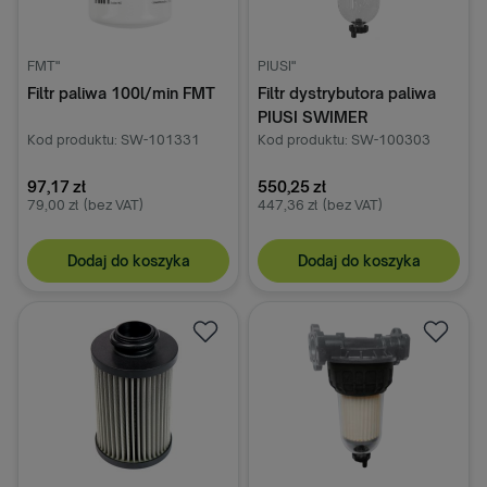
FMT"
PIUSI"
Filtr paliwa 100l/min FMT
Filtr dystrybutora paliwa
PIUSI SWIMER
Kod produktu: SW-101331
F00611B00 szklana
Kod produktu: SW-100303
obudowa
97,17 zł
550,25 zł
79,00 zł
(bez VAT)
447,36 zł
(bez VAT)
Dodaj do koszyka
Dodaj do koszyka