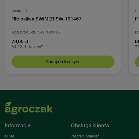
SWIMER
S
Filtr paliwa SWIMER SW-101467
F
Kod produktu: SW-101467
Ko
79,00 zł
8
64,23 zł
(bez VAT)
72
Dodaj do koszyka
Informacje
Obsługa klienta
O nas
Program poleceń