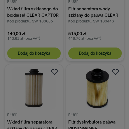
PIUSI"
PIUSI"
Wkład filtra szklanego do
Filtr separatora wody
biodiesel CLEAR CAPTOR
szklany do paliwa CLEAR
100l/min PIUSI
Kod produktu: SW-100665
CAPTOR 70l/min PIUSI
Kod produktu: SW-100446
140,00 zł
515,00 zł
113,82 zł
(bez VAT)
418,70 zł
(bez VAT)
Dodaj do koszyka
Dodaj do koszyka
PIUSI"
PIUSI"
Wkład filtra separatora
Filtr dystrybutora paliwa
szklany do paliwa CLEAR
PIUSI SWIMER