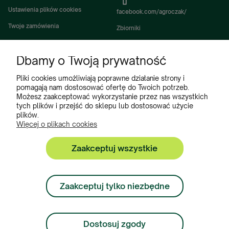
Ustawienia plików cookies
facebook.com/agroczak/
Twoje zamówienia
Zbiorniki
Ustawienia konta
Zbiorniki Sibuso
Dbamy o Twoją prywatność
Ulubione
Akcesoria i wyposażenie zbiorników
Zbiorniki na deszczówkę
Pliki cookies umożliwiają poprawne działanie strony i
pomagają nam dostosować ofertę do Twoich potrzeb.
Częsci do maszyn rolniczych
Możesz zaakceptować wykorzystanie przez nas wszystkich
tych plików i przejść do sklepu lub dostosować użycie
Części do ciągników
plików.
Więcej o plikach cookies
Zaakceptuj wszystkie
Zbiorniki, Program Poleceń, Akcesoria do zbiorników:
+48 222 508 449
Zaakceptuj tylko niezbędne
Zamówienia:
+ 48 534 900 634
Dostosuj zgody