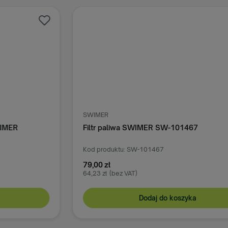
SWIMER
S
Filtr paliwa SWIMER SW-101467
F
Kod produktu: SW-101467
Ko
79,00 zł
8
64,23 zł
(bez VAT)
72
Dodaj do koszyka