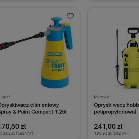
Dodaj do koszyka
Dodaj do k
loria"
Marolex"
Opryskiwacz ciśnieniowy
Opryskiwacz hobby
Spray & Paint Compact 1.25l
polipropylenowa)
170,50 zł
241,00 zł
38,62 zł
(bez VAT)
195,93 zł
(bez VAT)