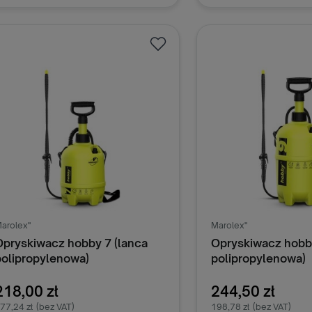
Dodaj do koszyka
Dodaj do k
arolex"
Marolex"
Opryskiwacz hobby 7 (lanca
Opryskiwacz hobby
polipropylenowa)
polipropylenowa)
218,00 zł
244,50 zł
77,24 zł
(bez VAT)
198,78 zł
(bez VAT)