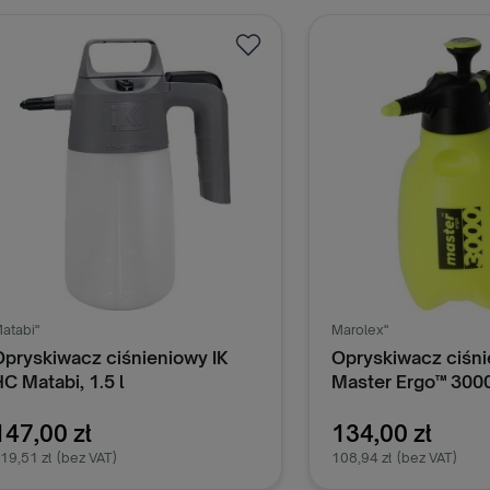
Dodaj do koszyka
Dodaj do k
atabi"
Marolex"
Opryskiwacz ciśnieniowy IK
Opryskiwacz ciśn
C Matabi, 1.5 l
Master Ergo™ 3000
cm
147,00 zł
134,00 zł
19,51 zł
(bez VAT)
108,94 zł
(bez VAT)