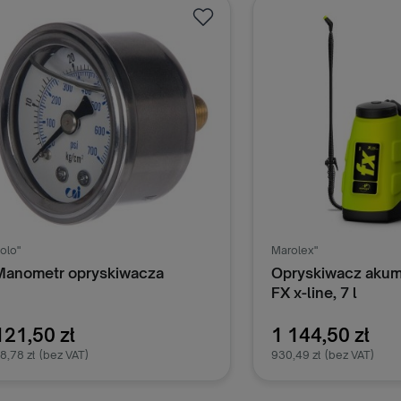
Dodaj do koszyka
Dodaj do k
olo"
Marolex"
Manometr opryskiwacza
Opryskiwacz akum
FX x-line, 7 l
121,50 zł
1 144,50 zł
8,78 zł
(bez VAT)
930,49 zł
(bez VAT)