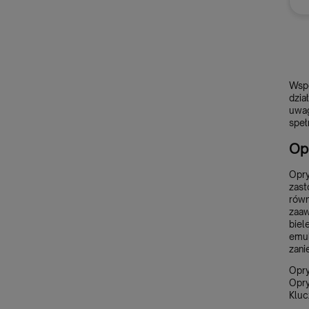
Wspó
dzia
uwag
speł
Op
Opry
zast
równ
zaaw
biel
emul
zani
Opry
Opry
Kluc