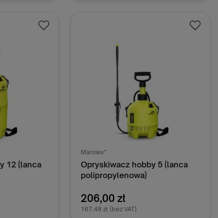
oszyka
Dodaj do koszyka
Marolex"
 12 (lanca
Opryskiwacz hobby 5 (lanca
polipropylenowa)
206,00 zł
167,48 zł
(bez VAT)