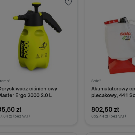
ramp"
Solo"
Opryskiwacz ciśnieniowy
Akumulatorowy op
Master Ergo 2000 2.0 L
plecakowy, 441 S
95,50 zł
802,50 zł
7,64 zł
(bez VAT)
652,44 zł
(bez VAT)