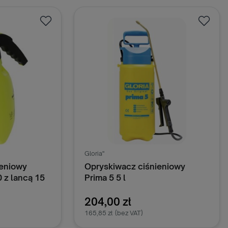
oszyka
Dodaj do koszyka
Gloria"
ieniowy
Opryskiwacz ciśnieniowy
 z lancą 15
Prima 5 5 l
204,00 zł
165,85 zł
(bez VAT)