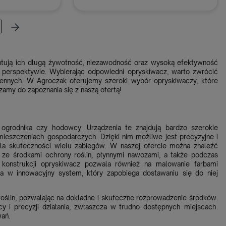
oszyka
Dodaj do koszyka
ntują ich długą żywotność, niezawodność oraz wysoką efektywność
j perspektywie. Wybierając odpowiedni opryskiwacz, warto zwrócić
ennych. W Agroczak oferujemy szeroki wybór opryskiwaczy, które
amy do zapoznania się z naszą ofertą!
ogrodnika czy hodowcy. Urządzenia te znajdują bardzo szerokie
omieszczeniach gospodarczych. Dzięki nim możliwe jest precyzyjne i
la skuteczności wielu zabiegów. W naszej ofercie można znaleźć
ze środkami ochrony roślin, płynnymi nawozami, a także podczas
ej konstrukcji opryskiwacz pozwala również na malowanie farbami
a w innowacyjny system, który zapobiega dostawaniu się do niej
roślin, pozwalając na dokładne i skuteczne rozprowadzenie środków.
y i precyzji działania, zwłaszcza w trudno dostępnych miejscach.
wań.