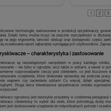
1
2
3
Dodaj do koszyka
Dodaj do k
łczesne technologie, zastosowane w produkcji opryskiwaczy, gwara
łania. Dzięki temu można liczyć na znaczne oszczędności w dłuższe
ę na jego ergonomię, łatwość obsługi oraz dostępność części zami
nią oczekiwania nawet najbardziej wymagających użytkowników. Zaprasz
ryskiwacze – charakterystyka i zastosowanie
skiwacze są niezastąpionym narzędziem w pracy każdego rolnika, 
osowanie – nie tylko w ogrodzie, lecz także w szklarni, a nawet w p
omierne rozprowadzanie cieczy pod ciśnieniem, co jest kluczowe d
ansowane urządzenia, które doskonale sprawdzą się podczas pracy 
enia wapnem czy zacieniania szklarni. Co więcej, dzięki specjaln
syjnymi. Długa lanca teleskopowa opryskiwacza została wyposażon
eczyszczeń.
skiwacz ogrodowy jest niezwykle przydatny w codziennej pielęgnacji 
skiwacz ciśnieniowy to wybór dla osób, które potrzebują dużej moc
zem jest dostosowanie urządzenia do indywidualnych potrzeb i oczeki