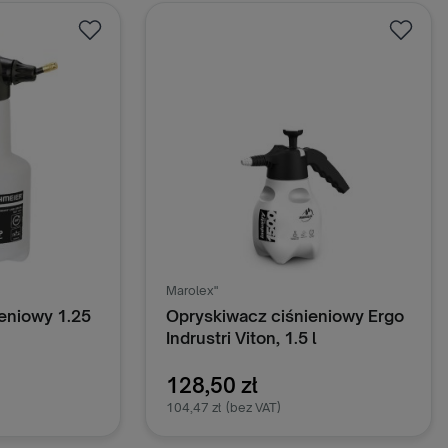
oszyka
Dodaj do koszyka
Marolex"
eniowy 1.25
Opryskiwacz ciśnieniowy Ergo
Indrustri Viton, 1.5 l
128,50 zł
104,47 zł
(bez VAT)