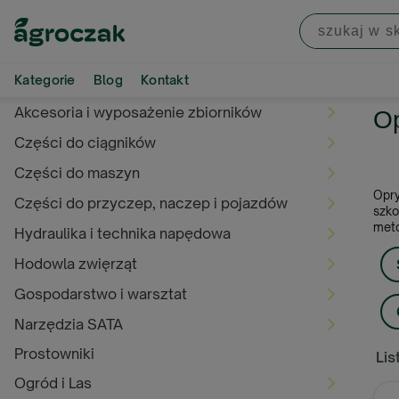
Kategorie
Blog
Kontakt
Akcesoria i wyposażenie zbiorników
Op
Części do ciągników
Części do maszyn
Opry
Części do przyczep, naczep i pojazdów
szko
meto
Hydraulika i technika napędowa
Hodowla zwięrząt
Gospodarstwo i warsztat
Narzędzia SATA
Prostowniki
Lis
Ogród i Las