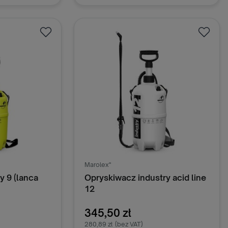
oszyka
Dodaj do koszyka
Marolex"
 9 (lanca
Opryskiwacz industry acid line
12
345,50 zł
280,89 zł
(bez VAT)