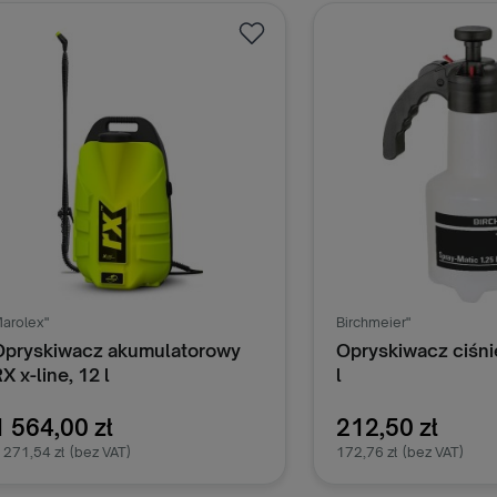
Dodaj do koszyka
Dodaj do k
arolex"
Birchmeier"
Opryskiwacz akumulatorowy
Opryskiwacz ciśni
X x-line, 12 l
l
1 564,00 zł
212,50 zł
 271,54 zł
(bez VAT)
172,76 zł
(bez VAT)