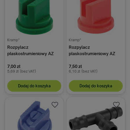
Kramp"
Kramp"
Rozpylacz
Rozpylacz
płaskostrumieniowy AZ
płaskostrumieniowy AZ
110° 015 zielony z
110° 04 czerwony z
tworzywa sztucznego
7,00 zł
tworzywa sztucznego
7,50 zł
5,69 zł
(bez VAT)
6,10 zł
(bez VAT)
MMAT
MMAT
Dodaj do koszyka
Dodaj do koszyka