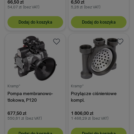
66,50 zł
6,50 zł
54,07 zł
(bez VAT)
5,28 zł
(bez VAT)
Dodaj do koszyka
Dodaj do koszyka
Kramp"
Kramp"
Pompa membranowo-
Przyłącze ciśnieniowe
tłokowa, P120
kompl.
677,50 zł
1 806,00 zł
550,81 zł
(bez VAT)
1 468,29 zł
(bez VAT)
Dodaj do koszyka
Dodaj do koszyka