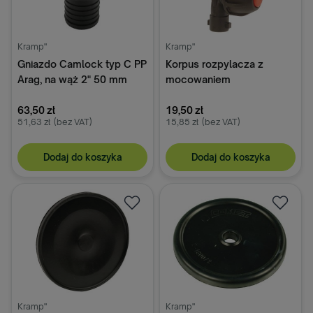
Kramp"
Kramp"
Gniazdo Camlock typ C PP
Korpus rozpylacza z
Arag, na wąż 2" 50 mm
mocowaniem
przegubowym na rurę 1/2"
63,50 zł
F10 zaworem antykapacza
19,50 zł
51,63 zł
(bez VAT)
15,85 zł
(bez VAT)
i szybkozłączem
Dodaj do koszyka
Dodaj do koszyka
Kramp"
Kramp"