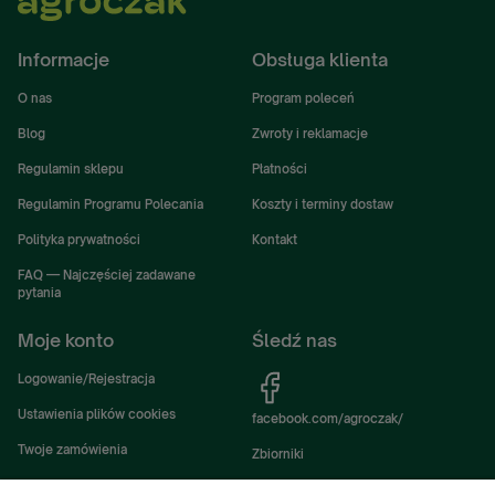
Informacje
Obsługa klienta
O nas
Program poleceń
Blog
Zwroty i reklamacje
Regulamin sklepu
Płatności
Regulamin Programu Polecania
Koszty i terminy dostaw
Polityka prywatności
Kontakt
FAQ — Najczęściej zadawane
pytania
Moje konto
Śledź nas
Logowanie/Rejestracja
Ustawienia plików cookies
facebook.com/agroczak/
Twoje zamówienia
Zbiorniki
Ustawienia konta
Zbiorniki Sibuso