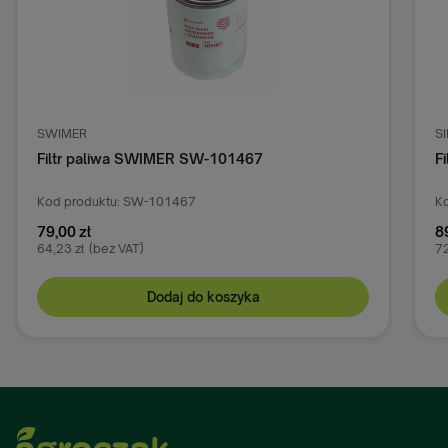
SWIMER
S
Filtr paliwa SWIMER SW-101467
F
Kod produktu: SW-101467
Ko
79,00 zł
8
64,23 zł
(bez VAT)
72
Dodaj do koszyka