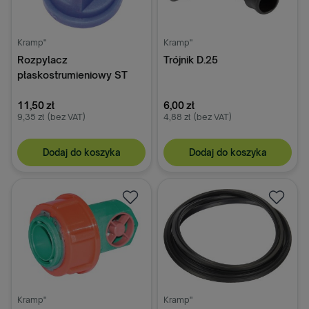
Kramp"
Kramp"
Rozpylacz
Trójnik D.25
płaskostrumieniowy ST
110° 03 niebieski z
tworzywa sztucznego
11,50 zł
6,00 zł
9,35 zł
(bez VAT)
4,88 zł
(bez VAT)
Lechler
Dodaj do koszyka
Dodaj do koszyka
Kramp"
Kramp"