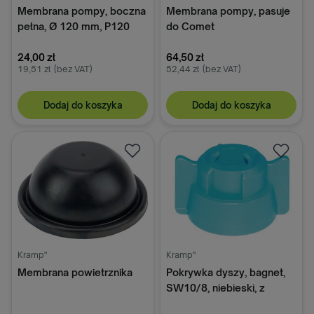
Membrana pompy, boczna
Membrana pompy, pasuje
pełna, Ø 120 mm, P120
do Comet
24,00 zł
64,50 zł
19,51 zł
(bez VAT)
52,44 zł
(bez VAT)
Dodaj do koszyka
Dodaj do koszyka
Kramp"
Kramp"
Membrana powietrznika
Pokrywka dyszy, bagnet,
SW10/8, niebieski, z
uszczelką, 25 szt., Arag