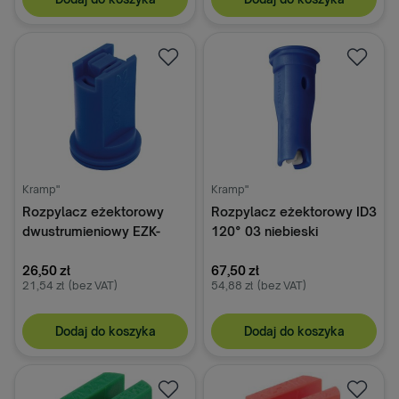
Kramp"
Kramp"
Rozpylacz eżektorowy
Rozpylacz eżektorowy ID3
dwustrumieniowy EZK-
120° 03 niebieski
TWIN 110° 03 niebieski z
ceramiczny Lechler
tworzywa sztucznego
26,50 zł
67,50 zł
21,54 zł
(bez VAT)
54,88 zł
(bez VAT)
MMAT
Dodaj do koszyka
Dodaj do koszyka