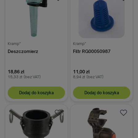
Kramp"
Kramp"
Deszczomierz
Filtr RG00050987
18,86 zł
11,00 zł
15,33 zł
(bez VAT)
8,94 zł
(bez VAT)
Dodaj do koszyka
Dodaj do koszyka