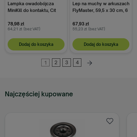
Lampka owadobójcza
Lep na muchy w arkuszach
MiniKill do kontaktu, Cit
FlyMaster, 59,5 x 30 cm, 6
szt., Cit
78,98 zł
67,93 zł
64,21 zł
(bez VAT)
55,23 zł
(bez VAT)
Dodaj do koszyka
Dodaj do koszyka
1
2
3
4
Najczęściej kupowane