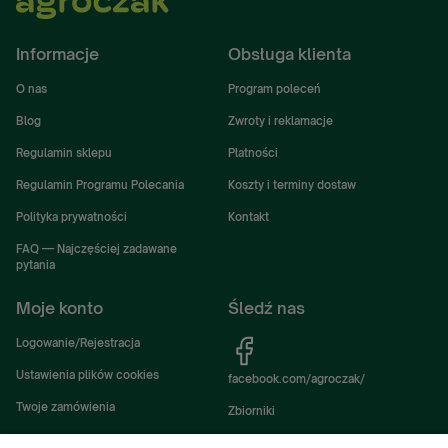
Informacje
Obsługa klienta
O nas
Program poleceń
Blog
Zwroty i reklamacje
Regulamin sklepu
Płatności
Regulamin Programu Polecania
Koszty i terminy dostaw
Polityka prywatności
Kontakt
FAQ — Najczęściej zadawane
pytania
Moje konto
Śledź nas
Logowanie/Rejestracja
Ustawienia plików cookies
facebook.com/agroczak/
Twoje zamówienia
Zbiorniki
Ustawienia konta
Zbiorniki Sibuso