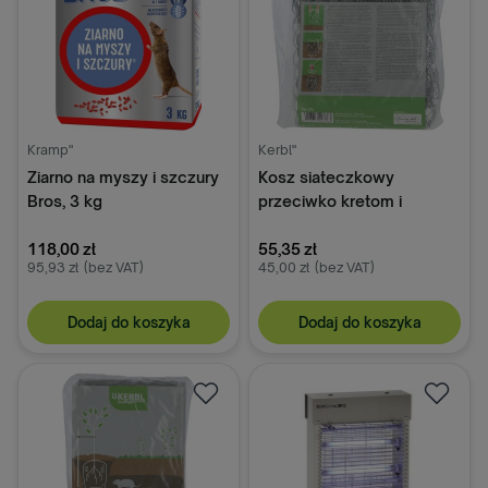
Kramp"
Kerbl"
Ziarno na myszy i szczury
Kosz siateczkowy
Bros, 3 kg
przeciwko kretom i
nornicom, ocynkowany, 35
118,00 zł
cm, Kerbl
55,35 zł
95,93 zł
(bez VAT)
45,00 zł
(bez VAT)
Dodaj do koszyka
Dodaj do koszyka