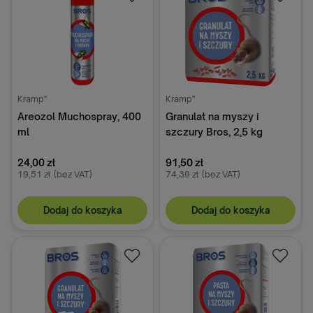
Kramp"
Kramp"
Areozol Muchospray, 400
Granulat na myszy i
ml
szczury Bros, 2,5 kg
24,00 zł
91,50 zł
19,51 zł
(bez VAT)
74,39 zł
(bez VAT)
Dodaj do koszyka
Dodaj do koszyka