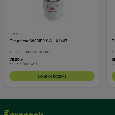
SWIMER
S
Filtr paliwa SWIMER SW-101467
F
Kod produktu: SW-101467
Ko
79,00 zł
8
64,23 zł
(bez VAT)
72
Dodaj do koszyka