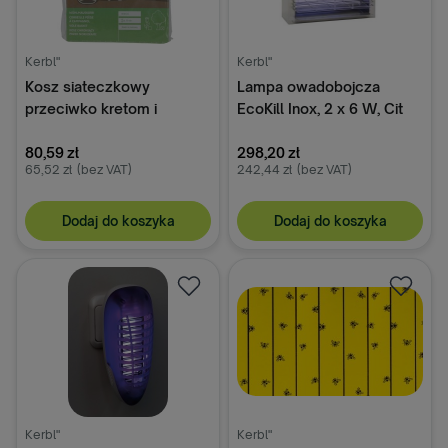
Kerbl"
Kerbl"
Kosz siateczkowy
Lampa owadobojcza
przeciwko kretom i
EcoKill Inox, 2 x 6 W, Cit
nornicom, ocynkowany, 60
cm, Kerbl
80,59 zł
298,20 zł
65,52 zł
(bez VAT)
242,44 zł
(bez VAT)
Dodaj do koszyka
Dodaj do koszyka
Kerbl"
Kerbl"