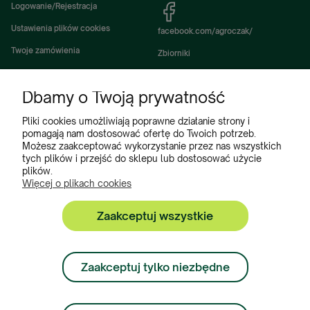
Logowanie/Rejestracja
Ustawienia plików cookies
facebook.com/agroczak/
Twoje zamówienia
Zbiorniki
Ustawienia konta
Zbiorniki Sibuso
Dbamy o Twoją prywatność
Ulubione
Akcesoria i wyposażenie zbiorników
Zbiorniki na deszczówkę
Pliki cookies umożliwiają poprawne działanie strony i
pomagają nam dostosować ofertę do Twoich potrzeb.
Częsci do maszyn rolniczych
Możesz zaakceptować wykorzystanie przez nas wszystkich
tych plików i przejść do sklepu lub dostosować użycie
Części do ciągników
plików.
Więcej o plikach cookies
Zaakceptuj wszystkie
Zbiorniki, Program Poleceń, Akcesoria do zbiorników:
+48 222 508 449
Zaakceptuj tylko niezbędne
Zamówienia:
+ 48 534 900 634