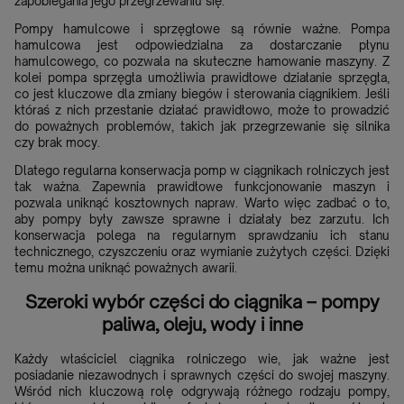
zapobiegania jego przegrzewaniu się.
Pompy hamulcowe i sprzęgłowe są równie ważne. Pompa
hamulcowa jest odpowiedzialna za dostarczanie płynu
hamulcowego, co pozwala na skuteczne hamowanie maszyny. Z
kolei pompa sprzęgła umożliwia prawidłowe działanie sprzęgła,
co jest kluczowe dla zmiany biegów i sterowania ciągnikiem. Jeśli
któraś z nich przestanie działać prawidłowo, może to prowadzić
do poważnych problemów, takich jak przegrzewanie się silnika
czy brak mocy.
Dlatego regularna konserwacja pomp w ciągnikach rolniczych jest
tak ważna. Zapewnia prawidłowe funkcjonowanie maszyn i
pozwala uniknąć kosztownych napraw. Warto więc zadbać o to,
aby pompy były zawsze sprawne i działały bez zarzutu. Ich
konserwacja polega na regularnym sprawdzaniu ich stanu
technicznego, czyszczeniu oraz wymianie zużytych części. Dzięki
temu można uniknąć poważnych awarii.
Szeroki wybór części do ciągnika – pompy
paliwa, oleju, wody i inne
Każdy właściciel ciągnika rolniczego wie, jak ważne jest
posiadanie niezawodnych i sprawnych części do swojej maszyny.
Wśród nich kluczową rolę odgrywają różnego rodzaju pompy,