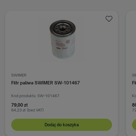
SWIMER
S
Filtr paliwa SWIMER SW-101467
F
Kod produktu: SW-101467
Ko
79,00 zł
8
64,23 zł
(bez VAT)
72
Dodaj do koszyka