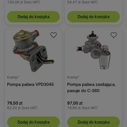
130,08 zł
(bez VAT)
54,47 zł
(bez VAT)
Dodaj do koszyka
Dodaj do koszyka
Kramp"
Kramp"
Pompa paliwa VPD3045
Pompa paliwa zasilająca,
pasuje do C-360
V2HFM01AN
76,50 zł
97,00 zł
62,20 zł
(bez VAT)
78,86 zł
(bez VAT)
Dodaj do koszyka
Dodaj do koszyka