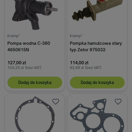
Kramp"
Kramp"
Pompa wodna C-360
Pompka hamulcowa stary
4650615N
typ Zetor 975032
127,00 zł
114,00 zł
103,25 zł
(bez VAT)
92,68 zł
(bez VAT)
Dodaj do koszyka
Dodaj do koszyka