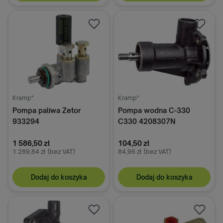
Kramp"
Kramp"
Pompa paliwa Zetor
Pompa wodna C-330
933294
C330 4208307N
1 586,50 zł
104,50 zł
1 289,84 zł
(bez VAT)
84,96 zł
(bez VAT)
Dodaj do koszyka
Dodaj do koszyka