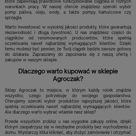
które zapewniają prawidłowe funkcjonowanie ciągnika w różnych
warunkach pracy. W naszej ofercie znajdziesz szeroki wybór
pomp paliwa, oleju, wody, a także pompy hamulcowe czy
sprzęgła.
Warto inwestować w wysokiej jakości produkty, które gwarantują
niezawodność i długą żywotność. U nas znajdziesz części do
ciągników od renomowanych producentów, które spełnią
oczekiwania nawet najbardziej wymagających klientów. Dzięki
temu możesz być pewien, że Twój ciągnik będzie zawsze gotowy
do działania. Zapraszamy do zapoznania się z naszą ofertą i
zakupów w naszym sklepie.
Dlaczego warto kupować w sklepie
Agroczak?
Sklep Agroczak to miejsce, w którym każdy rolnik znajdzie
wszystko, czego potrzebuje do swojego gospodarstwa.
Oferujemy szeroki wybór produktów najwyższej jakości, które
spełnią oczekiwania nawet najbardziej wymagających klientów.
Ale dlaczego warto wybrać właśnie nasz sklep?
Przede wszystkim zrobisz u nas wygodne zakupy online, dzięki
którym zaopatrzysz się w niezbędne produkty bez wychodzenia z
domu. Wystarczy kilka kliknięć, aby złożyć zamówienie i otrzymać