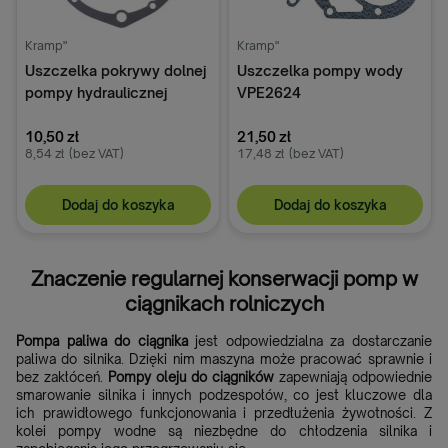
Kramp"
Kramp"
Uszczelka pokrywy dolnej
Uszczelka pompy wody
pompy hydraulicznej
VPE2624
podnośnika Zetor
70114613
10,50 zł
21,50 zł
8,54 zł
(bez VAT)
17,48 zł
(bez VAT)
Dodaj do koszyka
Dodaj do koszyka
Znaczenie regularnej konserwacji pomp w
ciągnikach rolniczych
Pompa paliwa do ciągnika
jest odpowiedzialna za dostarczanie
paliwa do silnika. Dzięki nim maszyna może pracować sprawnie i
bez zakłóceń.
Pompy oleju do ciągników
zapewniają odpowiednie
smarowanie silnika i innych podzespołów, co jest kluczowe dla
ich prawidłowego funkcjonowania i przedłużenia żywotności. Z
kolei pompy wodne są niezbędne do chłodzenia silnika i