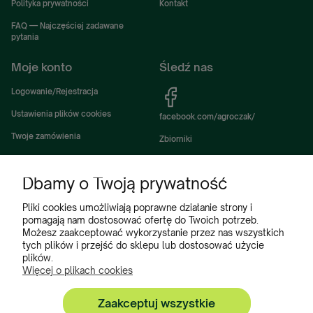
Polityka prywatności
Kontakt
FAQ — Najczęściej zadawane
pytania
Moje konto
Śledź nas
Logowanie/Rejestracja
Ustawienia plików cookies
facebook.com/agroczak/
Twoje zamówienia
Zbiorniki
Ustawienia konta
Zbiorniki Sibuso
Dbamy o Twoją prywatność
Ulubione
Akcesoria i wyposażenie zbiorników
Zbiorniki na deszczówkę
Pliki cookies umożliwiają poprawne działanie strony i
pomagają nam dostosować ofertę do Twoich potrzeb.
Częsci do maszyn rolniczych
Możesz zaakceptować wykorzystanie przez nas wszystkich
tych plików i przejść do sklepu lub dostosować użycie
Części do ciągników
plików.
Więcej o plikach cookies
Zaakceptuj wszystkie