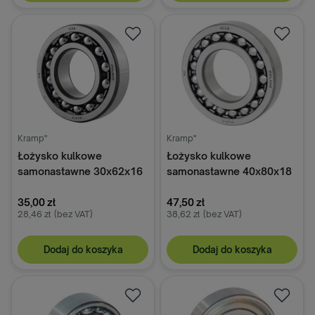
Kramp"
Kramp"
Łożysko kulkowe
Łożysko kulkowe
samonastawne 30x62x16
samonastawne 40x80x18
mm FŁT
mm FŁT
35,00 zł
47,50 zł
28,46 zł
(bez VAT)
38,62 zł
(bez VAT)
Dodaj do koszyka
Dodaj do koszyka