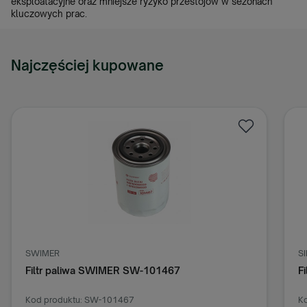
eksploatacyjne oraz mniejsze ryzyko przestojów w sezonach
kluczowych prac.
Najczęściej kupowane
SWIMER
S
Filtr paliwa SWIMER SW-101467
F
Kod produktu: SW-101467
Ko