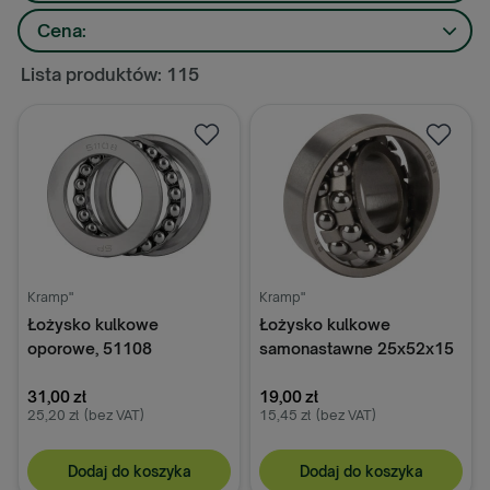
Cena:
Lista produktów: 115
Kramp"
Kramp"
Łożysko kulkowe
Łożysko kulkowe
oporowe, 51108
samonastawne 25x52x15
mm gopart
31,00 zł
19,00 zł
25,20 zł
(bez VAT)
15,45 zł
(bez VAT)
Dodaj do koszyka
Dodaj do koszyka