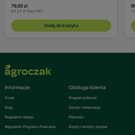
79,00 zł
8
64,23 zł
(bez VAT)
72
Dodaj do koszyka
Informacje
Obsługa klienta
O nas
Program poleceń
Blog
Zwroty i reklamacje
Regulamin sklepu
Płatności
Regulamin Programu Polecania
Koszty i terminy dostaw