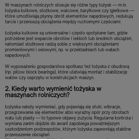
W maszynach rolniczych stosuje się różne typy łożysk — m.in.
łożyska kulkowe, stożkowe, walcowe, baryłkowe czy igiełkowe —
które umożliwiają płynny obrót elementów napędowych, redukują
tarcie i przenoszą obciążenia między ruchomymi częściami.
Łożyska kulkowe są uniwersalne i często spotykane tam, gdzie
potrzebne jest wsparcie obrotów i lekkich lub średnich obciążeń,
natomiast stożkowe radzą sobie z większymi obciążeniami
promieniowymi i osiowymi, np. w przekładniach lub wałach
napędowych.
W wyposażeniu gospodarstwa spotkasz też łożyska z obudową
(np. pillow block bearings), które ułatwiają montaż i stabilizację
wałów czy osprzętu w konstrukcjach maszyn.
2. Kiedy warto wymienić łożyska w
maszynach rolniczych?
Łożyska należy wymieniać, gdy pojawiają się stuki, wibracje,
przegrzewanie się elementów albo wyraźny opór przy obrotach
wału lub piasty — to typowe objawy zużycia. Regularna kontrola i
wymiana zanim dojdzie do awarii zapobiega poważniejszym
uszkodzeniom podzespołów, którym łożyska zapewniają stabilne
przenoszenie obciążeń.