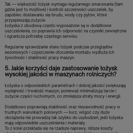
Tak — większość łożysk wymaga regularnego smarowania (tam
gdzie jest to możliwe) i kontroli szczelności uszczelek, by
zapobiec dostawaniu się brudu, wody czy pyłów, które
przyspieszają zużycie.
Łożyska z obudową często wyposażone są w dodatkowe
uszczelnienia, co poprawia ich odporność na czynniki zewnętrzne
i ogranicza potrzebę częstego serwisu.
Regularne sprawdzanie stanu łożysk podczas przeglądów
sezonowych i czyszczenie otoczenia montażu wydłuża ich
żywotność i stabilność pracy maszyn.
5. Jakie korzyści daje zastosowanie łożysk
wysokiej jakości w maszynach rolniczych?
Łożyska o odpowiednich parametrach i dobrej jakości zwiększają
wydajność i trwałość maszyn, ponieważ minimalizują tarcie i
zużycie części ruchomych, co zmniejsza straty mocy i energii.
Dodatkowo poprawiają stabilność oraz niezawodność pracy w
trudnych warunkach polowych — kurz, wilgoć czy duże
obciążenia nie prowadzą tak szybko do uszkodzeń, jeśli łożyska
mają odpowiednie uszczelnienia i materiały.
To z kolei przekłada się na rzadsze naprawy, niższe koszty