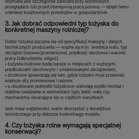
Wymiana jest szczególnie zalecana przy sezonowych
przeglądach lub przed intensywną pracą polową — dzięki temu
unikniesz kosztownych przestojów w gospodarstwie.
3. Jak dobrać odpowiedni typ łożyska do
konkretnej maszyny rolniczej?
Dobór łożyska zaczyna się od specyfikacji maszyny i danych
technicznych producenta — ważne są m.in.: średnica wału, typ
obciążeń (osiowe/promieniowe), prędkość obrotowa i warunki
pracy (zabrudzenia, wilgoć).
• Łożyska kulkowe będą lepsze w miejscach z wyższymi
prędkościami obrotowymi i umiarkowanymi obciążeniami,
• stożkowe sprawdzają się tam, gdzie łożysko musi przenosić
większe siły promieniowe i osiowe,
• a obudowane jednostki łożyskowe ułatwiają szybki montaż i
stabilne osadzenie w elementach typu belki, wały czy
mechanizmy obracające się w ciężkich warunkach.
Jeśli masz wątpliwości, warto skorzystać z doradztwa
technicznego przy doborze konkretnego modelu.
4. Czy łożyska rolne wymagają specjalnej
konserwacji?