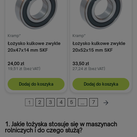
Kramp"
Kramp"
Łożysko kulkowe zwykłe
Łożysko kulkowe zwykłe
20x47x14 mm SKF
20x52x15 mm SKF
62042RSSKF
24,00 zł
33,50 zł
19,51 zł
(bez VAT)
27,24 zł
(bez VAT)
Dodaj do koszyka
Dodaj do koszyka
1
2
3
4
5
...
7
1. Jakie łożyska stosuje się w maszynach
rolniczych i do czego służą?