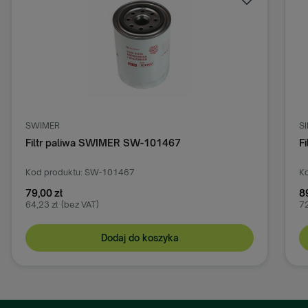
SWIMER
S
Filtr paliwa SWIMER SW-101467
F
Kod produktu: SW-101467
Ko
79,00 zł
8
64,23 zł
(bez VAT)
72
Dodaj do koszyka