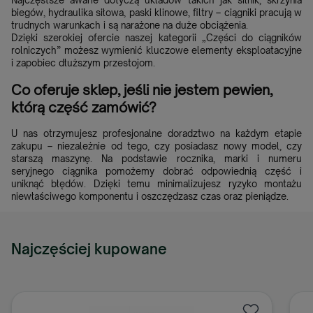
Najczęstsze awarie dotyczą układów takich jak silnik, skrzynia
biegów, hydraulika siłowa, paski klinowe, filtry – ciągniki pracują w
trudnych warunkach i są narażone na duże obciążenia.
Dzięki szerokiej ofercie naszej kategorii „Części do ciągników
rolniczych” możesz wymienić kluczowe elementy eksploatacyjne
i zapobiec dłuższym przestojom.
Co oferuje sklep, jeśli nie jestem pewien,
którą część zamówić?
U nas otrzymujesz profesjonalne doradztwo na każdym etapie
zakupu – niezależnie od tego, czy posiadasz nowy model, czy
starszą maszynę. Na podstawie rocznika, marki i numeru
seryjnego ciągnika pomożemy dobrać odpowiednią część i
uniknąć błędów. Dzięki temu minimalizujesz ryzyko montażu
niewłaściwego komponentu i oszczędzasz czas oraz pieniądze.
Najczęściej kupowane