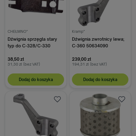
CHEŁMNO"
Kramp"
Dźwignia sprzęgła stary
Dźwignia zwrotnicy lewa;
typ do C-328/C-330
C-360 50634090
50010050
38,50 zł
239,00 zł
31,30 zł
(bez VAT)
194,31 zł
(bez VAT)
Dodaj do koszyka
Dodaj do koszyka