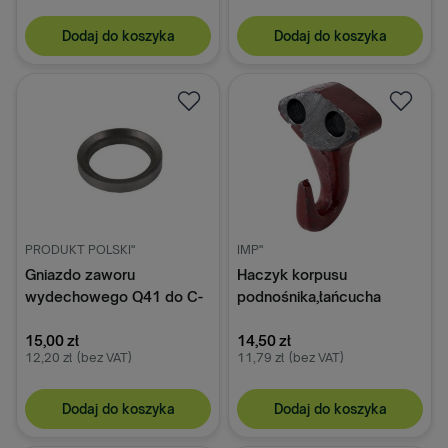
Dodaj do koszyka
Dodaj do koszyka
PRODUKT POLSKI"
IMP"
Gniazdo zaworu
Haczyk korpusu
wydechowego Q41 do C-
podnośnika,łańcucha
360 50405660
dźwigni dolnych C-330, C-
15,00 zł
330M 50020470
14,50 zł
12,20 zł
(bez VAT)
11,79 zł
(bez VAT)
Dodaj do koszyka
Dodaj do koszyka