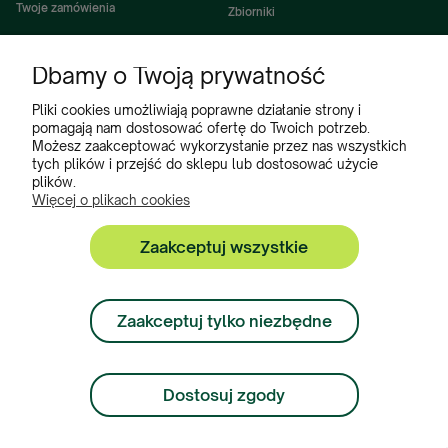
Twoje zamówienia
Zbiorniki
Ustawienia konta
Zbiorniki Sibuso
Dbamy o Twoją prywatność
Ulubione
Akcesoria i wyposażenie zbiorników
Zbiorniki na deszczówkę
Pliki cookies umożliwiają poprawne działanie strony i
pomagają nam dostosować ofertę do Twoich potrzeb.
Częsci do maszyn rolniczych
Możesz zaakceptować wykorzystanie przez nas wszystkich
tych plików i przejść do sklepu lub dostosować użycie
Części do ciągników
plików.
Więcej o plikach cookies
Zaakceptuj wszystkie
Zbiorniki, Program Poleceń, Akcesoria do zbiorników:
+48 222 508 449
Zaakceptuj tylko niezbędne
Zamówienia:
+ 48 534 900 634
Dostosuj zgody
Sklep internetowy Shoper.pl