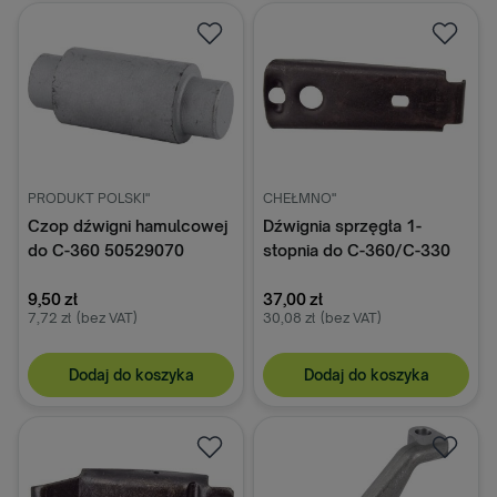
PRODUKT POLSKI"
CHEŁMNO"
Czop dźwigni hamulcowej
Dźwignia sprzęgła 1-
do C-360 50529070
stopnia do C-360/C-330
50511131
9,50 zł
37,00 zł
7,72 zł
(bez VAT)
30,08 zł
(bez VAT)
Dodaj do koszyka
Dodaj do koszyka