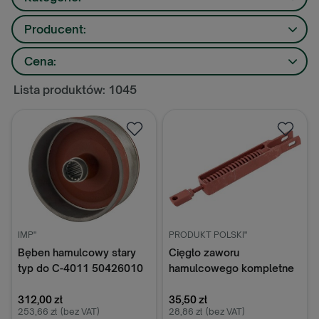
Producent:
Cena:
Lista produktów: 1045
IMP"
PRODUKT POLSKI"
Bęben hamulcowy stary
Cięgło zaworu
typ do C-4011 50426010
hamulcowego kompletne
do C-360 46668050
312,00 zł
35,50 zł
253,66 zł
(bez VAT)
28,86 zł
(bez VAT)