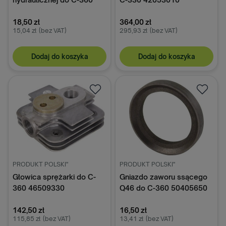
46546510
18,50 zł
364,00 zł
15,04 zł
(bez VAT)
295,93 zł
(bez VAT)
Dodaj do koszyka
Dodaj do koszyka
PRODUKT POLSKI"
PRODUKT POLSKI"
Głowica sprężarki do C-
Gniazdo zaworu ssącego
360 46509330
Q46 do C-360 50405650
142,50 zł
16,50 zł
115,85 zł
(bez VAT)
13,41 zł
(bez VAT)