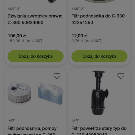
Kramp"
Kramp"
Dźwignia zwrotnicy prawa;
Filtr podnośnika do C-330
C-360 50634080
42251250
196,00 zł
12,00 zł
159,35 zł
(bez VAT)
9,76 zł
(bez VAT)
Dodaj do koszyka
Dodaj do koszyka
IMP"
IMP"
Filtr podnośnika, pompy
Filtr powietrza stary typ do
hydraulicznej do C-360
C-330 42053010