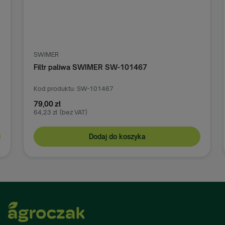
SWIMER
S
Filtr paliwa SWIMER SW-101467
F
Kod produktu: SW-101467
Ko
79,00 zł
8
64,23 zł
(bez VAT)
72
Dodaj do koszyka