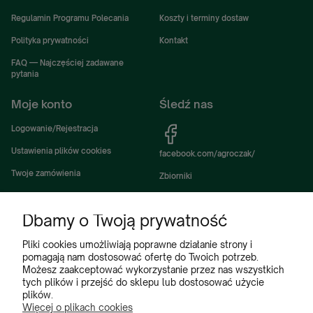
Regulamin Programu Polecania
Koszty i terminy dostaw
Polityka prywatności
Kontakt
FAQ — Najczęściej zadawane
pytania
Moje konto
Śledź nas
Logowanie/Rejestracja
Ustawienia plików cookies
facebook.com/agroczak/
Twoje zamówienia
Zbiorniki
Ustawienia konta
Zbiorniki Sibuso
Dbamy o Twoją prywatność
Ulubione
Akcesoria i wyposażenie zbiorników
Zbiorniki na deszczówkę
Pliki cookies umożliwiają poprawne działanie strony i
pomagają nam dostosować ofertę do Twoich potrzeb.
Częsci do maszyn rolniczych
Możesz zaakceptować wykorzystanie przez nas wszystkich
tych plików i przejść do sklepu lub dostosować użycie
Części do ciągników
plików.
Więcej o plikach cookies