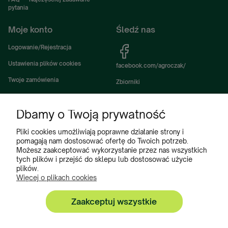
pytania
Moje konto
Śledź nas
Logowanie/Rejestracja
Ustawienia plików cookies
facebook.com/agroczak/
Twoje zamówienia
Zbiorniki
Ustawienia konta
Zbiorniki Sibuso
Dbamy o Twoją prywatność
Ulubione
Akcesoria i wyposażenie zbiorników
Zbiorniki na deszczówkę
Pliki cookies umożliwiają poprawne działanie strony i
pomagają nam dostosować ofertę do Twoich potrzeb.
Częsci do maszyn rolniczych
Możesz zaakceptować wykorzystanie przez nas wszystkich
tych plików i przejść do sklepu lub dostosować użycie
Części do ciągników
plików.
Więcej o plikach cookies
Zaakceptuj wszystkie
Zbiorniki, Program Poleceń, Akcesoria do zbiorników:
+48 222 508 449