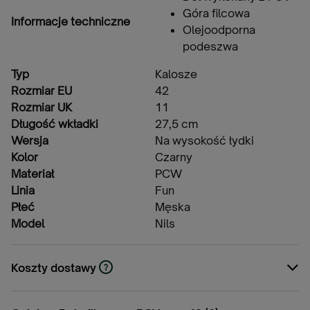
Góra filcowa
Informacje techniczne
Olejoodporna
podeszwa
Typ
Kalosze
Rozmiar EU
42
Rozmiar UK
11
Długość wkładki
27,5 cm
Wersja
Na wysokość łydki
Kolor
Czarny
Materiał
PCW
Linia
Fun
Płeć
Męska
Model
Nils
Koszty dostawy
Cena nie zawiera ewentualnych kosztów
płatności