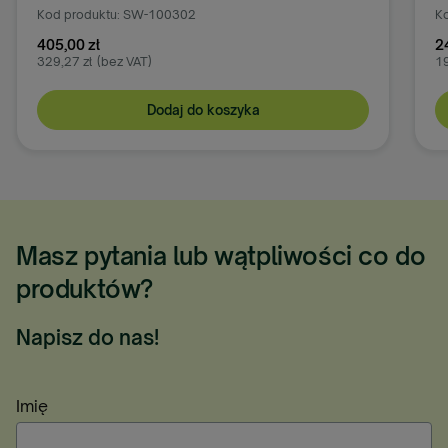
Kod produktu: SW-100302
K
405,00 zł
2
329,27 zł
(bez VAT)
19
Dodaj do koszyka
Masz pytania lub wątpliwości co do
produktów?
Napisz do nas!
Imię