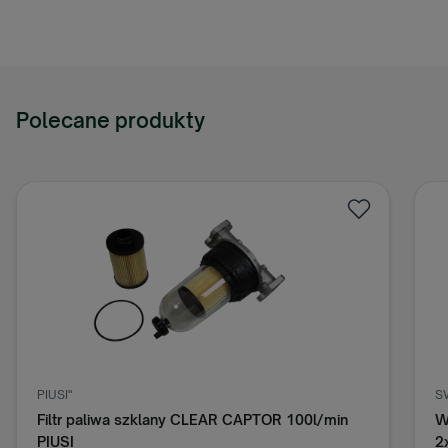
Polecane produkty
PIUSI"
S
Filtr paliwa szklany CLEAR CAPTOR 100l/min
W
PIUSI
2