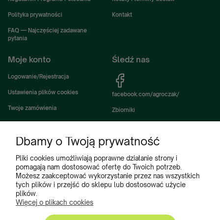
Polityka prywatności
Kontakt
FAQ — Najczęściej zadawane
pytania
Moje konto
Śledź nas
Logowanie/Rejestracja
Ustawienia plików cookies
facebook.com/agroczak/
Twoje zamówienia
Zbiorniki
Ustawienia konta
Zbiorniki Sibuso
Dbamy o Twoją prywatność
Ulubione
Akcesoria i wyposażenie zbiorników
Zbiorniki na deszczówkę
Pliki cookies umożliwiają poprawne działanie strony i
pomagają nam dostosować ofertę do Twoich potrzeb.
Częsci do maszyn rolniczych
Możesz zaakceptować wykorzystanie przez nas wszystkich
tych plików i przejść do sklepu lub dostosować użycie
Części do ciągników
plików.
Więcej o plikach cookies