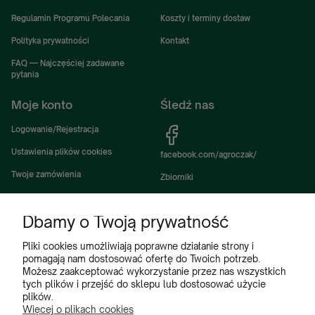
Regulamin Programu Polecania
Koszty i terminy dostaw
Polityka prywatności
Kontakt
FAQ — Najczęściej zadawane
pytania
Moje konto
Śledź nas
Logowanie/Rejestracja
Ustawienia plików cookies
facebook.com/agroczak/
Twoje zamówienia
Zbiorniki
Ustawienia konta
Zbiorniki Sibuso
Dbamy o Twoją prywatność
Ulubione
Akcesoria i wyposażenie zbiorników
Zbiorniki na deszczówkę
Pliki cookies umożliwiają poprawne działanie strony i
pomagają nam dostosować ofertę do Twoich potrzeb.
Częsci do maszyn rolniczych
Możesz zaakceptować wykorzystanie przez nas wszystkich
tych plików i przejść do sklepu lub dostosować użycie
Części do ciągników
plików.
Więcej o plikach cookies