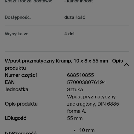
Koszt i rodzaj dostawy:
- Kurier Inpost
Dostępność:
duża ilość
Wysyłka w:
4 dni
Wpust pryzmatyczny Kramp, 10 x 8 x 55 mm - Opis
produktu
Numer części
688510855
EAN
5700038076194
Jednostka
Sztuka
Wpust pryzmatyczny
Opis produktu
zaokrąglony, DIN 6885
forma A.
L
Długość
55 mm
10 mm
b h
Szerokość