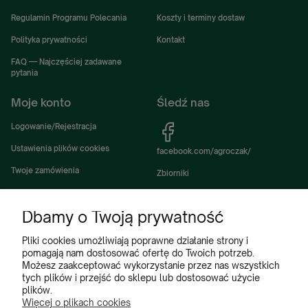
Regulamin Programu Polecania
Koszty i terminy dostaw
Polityka prywatności
Kontakt
FAQ — Najczęściej zadawane
pytania
Moje konto
Śledź nas
Logowanie/Rejestracja
Ustawienia plików cookies
facebook.com/agroczak/
Twoje zamówienia
Zbiorniki
Ustawienia konta
Zbiorniki Sibuso
Dbamy o Twoją prywatność
Ulubione
Akcesoria i wyposażenie zbiorników
Zbiorniki na deszczówkę
Pliki cookies umożliwiają poprawne działanie strony i
pomagają nam dostosować ofertę do Twoich potrzeb.
Częsci do maszyn rolniczych
Możesz zaakceptować wykorzystanie przez nas wszystkich
tych plików i przejść do sklepu lub dostosować użycie
Części do ciągników
plików.
Więcej o plikach cookies