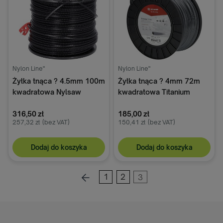
Nylon Line"
Nylon Line"
Żyłka tnąca ? 4.5mm 100m
Żyłka tnąca ? 4mm 72m
kwadratowa Nylsaw
kwadratowa Titanium
czarna Kramp
Power szara Kramp
316,50 zł
185,00 zł
257,32 zł
(bez VAT)
150,41 zł
(bez VAT)
Dodaj do koszyka
Dodaj do koszyka
1
2
3