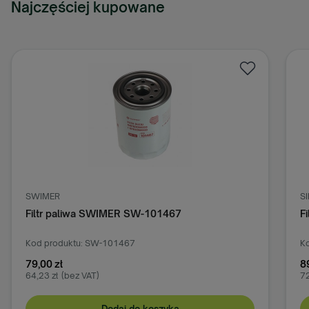
Najczęściej kupowane
SWIMER
S
Filtr paliwa SWIMER SW-101467
F
Kod produktu: SW-101467
Ko
79,00 zł
8
64,23 zł
(bez VAT)
72