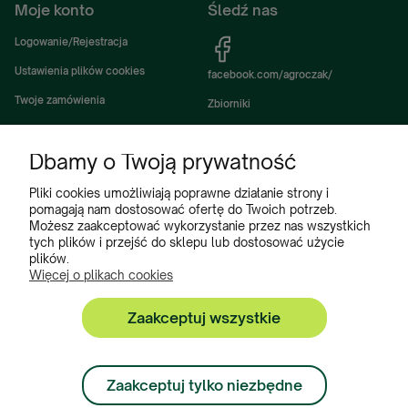
Moje konto
Śledź nas
Logowanie/Rejestracja
Ustawienia plików cookies
facebook.com/agroczak/
Twoje zamówienia
Zbiorniki
Ustawienia konta
Zbiorniki Sibuso
Dbamy o Twoją prywatność
Ulubione
Akcesoria i wyposażenie zbiorników
Zbiorniki na deszczówkę
Pliki cookies umożliwiają poprawne działanie strony i
pomagają nam dostosować ofertę do Twoich potrzeb.
Częsci do maszyn rolniczych
Możesz zaakceptować wykorzystanie przez nas wszystkich
tych plików i przejść do sklepu lub dostosować użycie
Części do ciągników
plików.
Więcej o plikach cookies
Zaakceptuj wszystkie
Zbiorniki, Program Poleceń, Akcesoria do zbiorników:
+48 222 508 449
Zaakceptuj tylko niezbędne
Zamówienia: