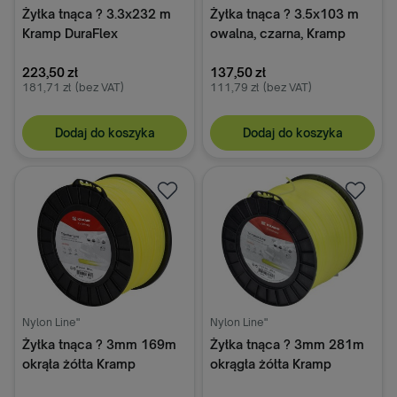
Żyłka tnąca ? 3.3x232 m
Żyłka tnąca ? 3.5x103 m
Kramp DuraFlex
owalna, czarna, Kramp
Endura
223,50 zł
137,50 zł
181,71 zł
(bez VAT)
111,79 zł
(bez VAT)
Dodaj do koszyka
Dodaj do koszyka
Nylon Line"
Nylon Line"
Żyłka tnąca ? 3mm 169m
Żyłka tnąca ? 3mm 281m
okrąła żółta Kramp
okrągła żółta Kramp