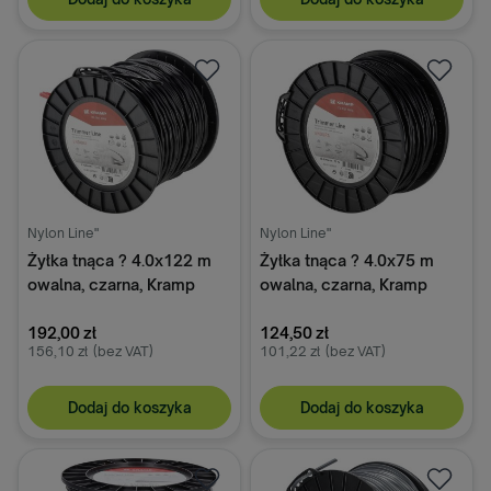
Nylon Line"
Nylon Line"
Żyłka tnąca ? 4.0x122 m
Żyłka tnąca ? 4.0x75 m
owalna, czarna, Kramp
owalna, czarna, Kramp
Endura
Endura
192,00 zł
124,50 zł
156,10 zł
(bez VAT)
101,22 zł
(bez VAT)
Dodaj do koszyka
Dodaj do koszyka