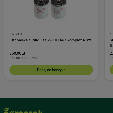
SWIMER
K
Filtr paliwa SWIMER SW-101467 komplet 4 szt.
Ś
8
350,00 zł
2,
284,55 zł
(bez VAT)
2,
Dodaj do koszyka