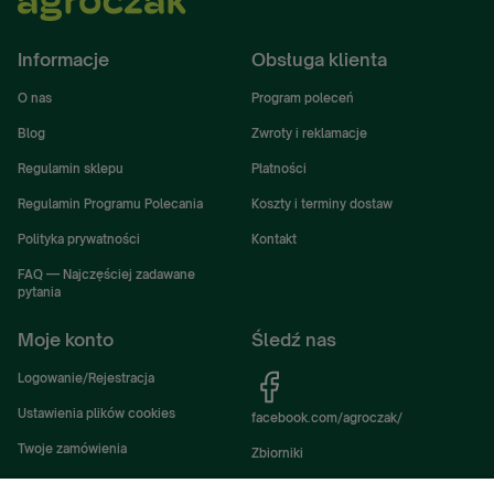
Informacje
Obsługa klienta
O nas
Program poleceń
Blog
Zwroty i reklamacje
Regulamin sklepu
Płatności
Regulamin Programu Polecania
Koszty i terminy dostaw
Polityka prywatności
Kontakt
FAQ — Najczęściej zadawane
pytania
Moje konto
Śledź nas
Logowanie/Rejestracja
Ustawienia plików cookies
facebook.com/agroczak/
Twoje zamówienia
Zbiorniki
Ustawienia konta
Zbiorniki Sibuso