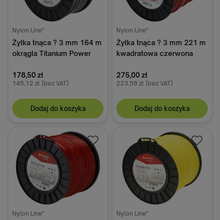
Nylon Line"
Nylon Line"
Żyłka tnąca ? 3 mm 164 m
Żyłka tnąca ? 3 mm 221 m
okrągła Titanium Power
kwadratowa czerwona
szara Kramp
Kramp
178,50 zł
275,00 zł
145,12 zł
(bez VAT)
223,58 zł
(bez VAT)
Dodaj do koszyka
Dodaj do koszyka
Nylon Line"
Nylon Line"