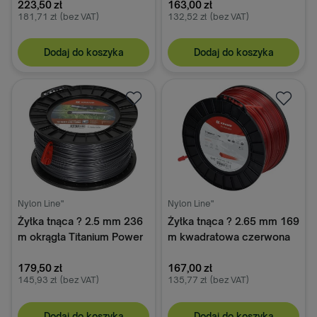
223,50 zł
163,00 zł
181,71 zł
(bez VAT)
132,52 zł
(bez VAT)
Dodaj do koszyka
Dodaj do koszyka
Nylon Line"
Nylon Line"
Żyłka tnąca ? 2.5 mm 236
Żyłka tnąca ? 2.65 mm 169
m okrągła Titanium Power
m kwadratowa czerwona
szara Kramp
Kramp
179,50 zł
167,00 zł
145,93 zł
(bez VAT)
135,77 zł
(bez VAT)
Dodaj do koszyka
Dodaj do koszyka