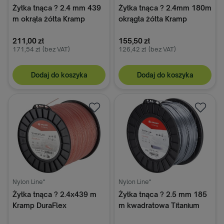
Żyłka tnąca ? 2.4 mm 439
Żyłka tnąca ? 2.4mm 180m
m okrąła żółta Kramp
okrągła żółta Kramp
211,00 zł
155,50 zł
171,54 zł
(bez VAT)
126,42 zł
(bez VAT)
Dodaj do koszyka
Dodaj do koszyka
Nylon Line"
Nylon Line"
Żyłka tnąca ? 2.4x439 m
Żyłka tnąca ? 2.5 mm 185
Kramp DuraFlex
m kwadratowa Titanium
Power szara Kramp