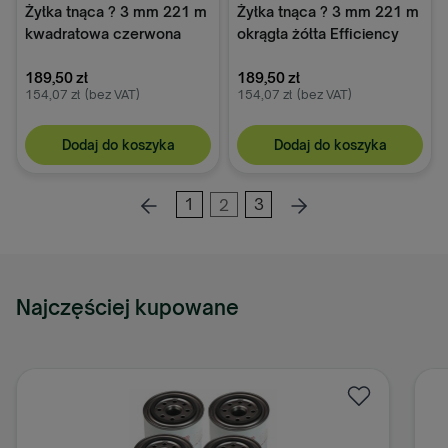
Żyłka tnąca ? 3 mm 221 m
Żyłka tnąca ? 3 mm 221 m
kwadratowa czerwona
okrągła żółta Efficiency
Kramp Efficiency
189,50 zł
189,50 zł
154,07 zł
(bez VAT)
154,07 zł
(bez VAT)
Dodaj do koszyka
Dodaj do koszyka
1
2
3
Najczęściej kupowane